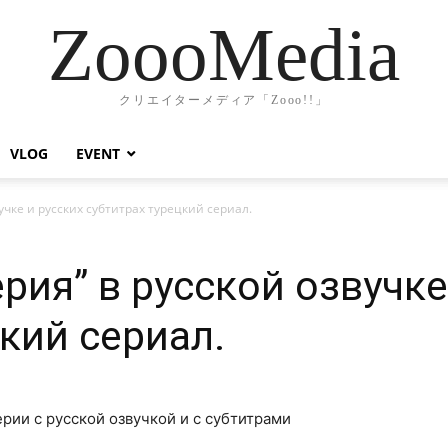
ZoooMedia
クリエイターメディア「Zooo!!」
VLOG
EVENT
учке и русских субтитрах турецкий сериал.
рия” в русской озвучке
кий сериал.
рии с русской озвучкой и с субтитрами