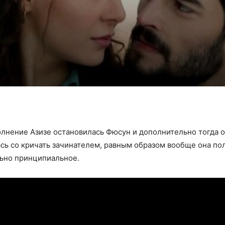
нение Азизе остановилась Фюсун и дополнительно тогда он
ась со кричать зачинателем, равным образом вообще она пол
льно принципиальное.