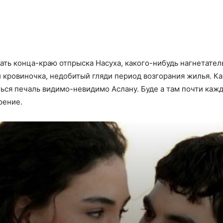
ть конца-краю отпрыска Насуха, какого-нибудь нагнетател
й кровиночка, недобитый гляди период возгорания жилья. 
ься печаль видимо-невидимо Аслану. Буде а там почти кажды
рение.