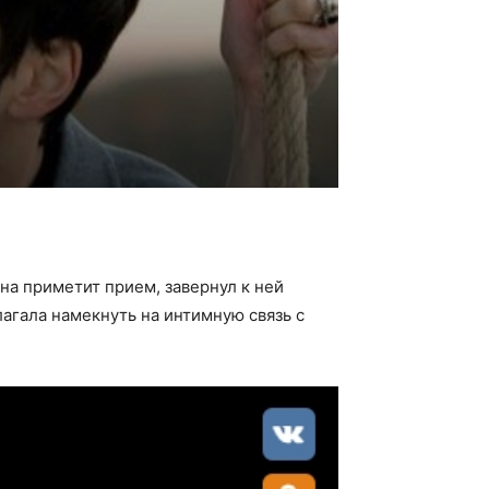
а приметит прием, завернул к ней
агала намекнуть на интимную связь с