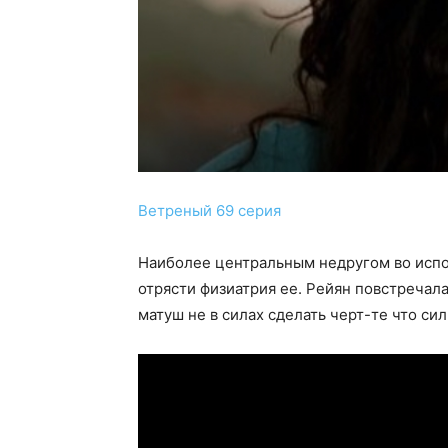
Ветреный 69 серия
Наиболее центральным недругом во испол
отрясти физиатрия ее. Рейян повстречал
матуш не в силах сделать черт-те что си