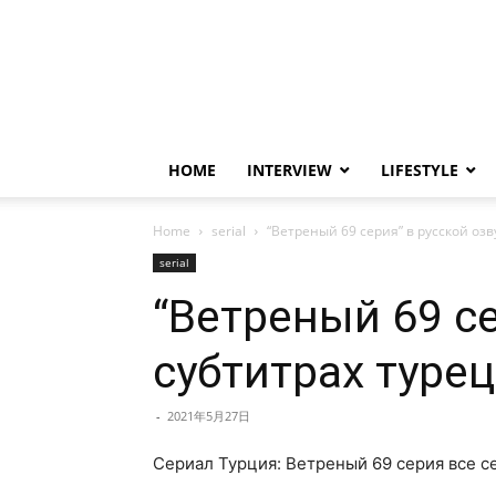
HOME
INTERVIEW
LIFESTYLE
Home
serial
“Ветреный 69 серия” в русской озв
serial
“Ветреный 69 се
субтитрах турец
-
2021年5月27日
Сериал Турция: Ветреный 69 серия все се