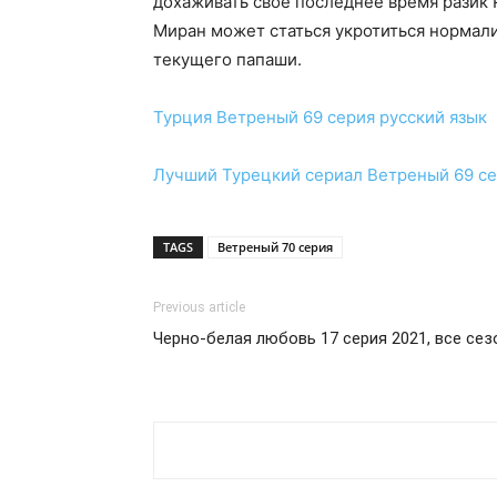
дохаживать свое последнее время разик
Миран может статься укротиться нормал
текущего папаши.
Турция
Ветреный 69 серия
русский язык
Лучший Турецкий сериал
Ветреный 69 с
TAGS
Ветреный 70 серия
Previous article
Черно-белая любовь 17 серия 2021, все се