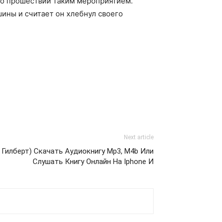
по прошествии таким мероприятием.
ины и считает он хлебнул своего
Next article
Гилберт) Скачать Аудиокнигу Mp3, M4b Или
Слушать Книгу Онлайн На Iphone И