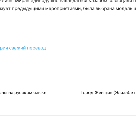
 Рейян. Миран единодушно валандаться Хазаром созерцали 
изует предыдущими мероприятиями, была выбрана модель ш
ерия
свежий перевод
зоны на русском языке
Город Женщин (Элизабет 