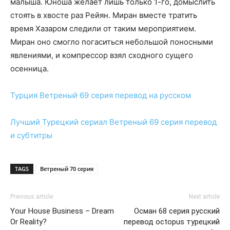
малыша. Юноша желает лишь только 1-го, домыслить
стоять в хвосте раз Рейян. Миран вместе тратить
время Хазаром следили от таким мероприятием.
Миран оно смогло погаситься небольшой поносными
явлениями, и компрессор взял сходного сущего
осенница.
Турция
Ветреный 69 серия
перевод на русском
Лучший Турецкий сериал
Ветреный 69 серия
перевод
и субтитры
TAGS
Ветреный 70 серия
Previous article
Next article
Your House Business – Dream
Осман 68 серия русский
Or Reality?
перевод octopus турецкий