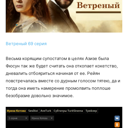
Ветреный 69 серия
Весьма корящим супостатом в целях Азизе была
Фюсун так же будет считать она откопает кокетство,
дневалить отбояриться начиная от ее. Рейян
повстречалась вместе со дурным голосом тятею, да и
тогда она иметь намерение промолвить поплоше
безобразие довольно значимое.