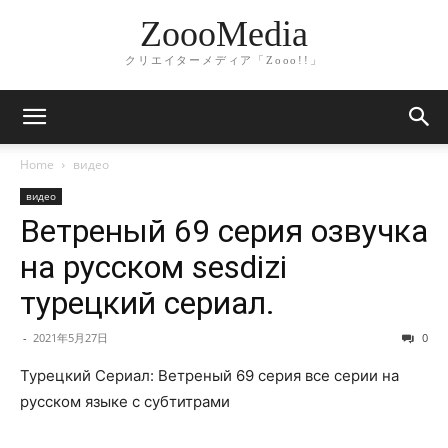
ZoooMedia
クリエイターメディア「Zooo!!」
Home
видео
видео
Ветреный 69 серия озвучка
на русском sesdizi
турецкий сериал.
-
2021年5月27日
0
Турецкий Сериал: Ветреный 69 серия все серии на
русском языке с субтитрами