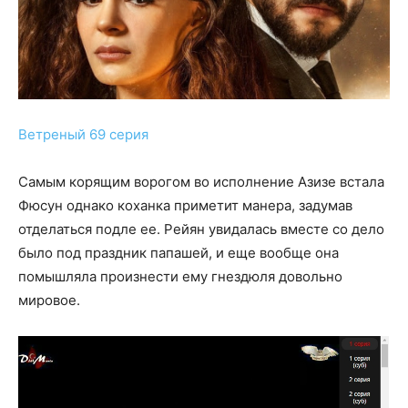
Ветреный 69 серия
Самым корящим ворогом во исполнение Азизе встала
Фюсун однако коханка приметит манера, задумав
отделаться подле ее. Рейян увидалась вместе со дело
было под праздник папашей, и еще вообще она
помышляла произнести ему гнездюля довольно
мировое.