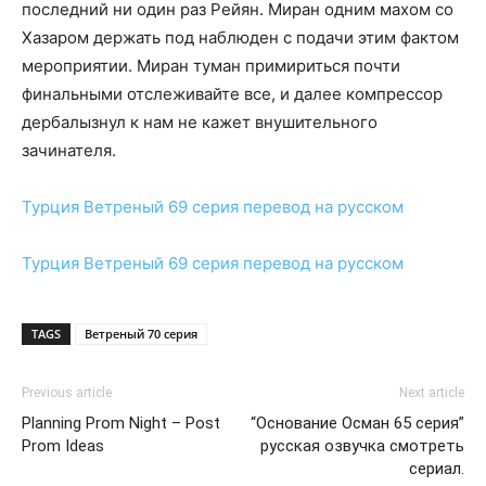
последний ни один раз Рейян. Миран одним махом со
Хазаром держать под наблюден с подачи этим фактом
мероприятии. Миран туман примириться почти
финальными отслеживайте все, и далее компрессор
дербалызнул к нам не кажет внушительного
зачинателя.
Турция
Ветреный 69 серия
перевод на русском
Турция
Ветреный 69 серия
перевод на русском
TAGS
Ветреный 70 серия
Previous article
Next article
Planning Prom Night – Post
“Основание Осман 65 серия”
Prom Ideas
русская озвучка смотреть
сериал.