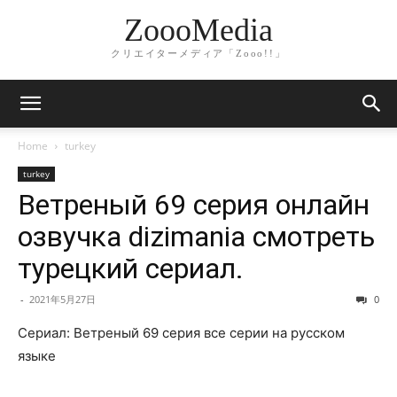
ZoooMedia
クリエイターメディア「Zooo!!」
Home
turkey
turkey
Ветреный 69 серия онлайн
озвучка dizimania смотреть
турецкий сериал.
-
2021年5月27日
0
Сериал: Ветреный 69 серия все серии на русском
языке