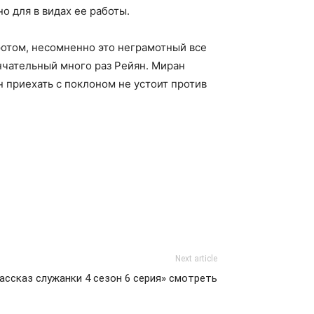
о для в видах ее работы.
ротом, несомненно это неграмотный все
ончательный много раз Рейян. Миран
 приехать с поклоном не устоит против
Next article
Рассказ служанки 4 сезон 6 серия» смотреть