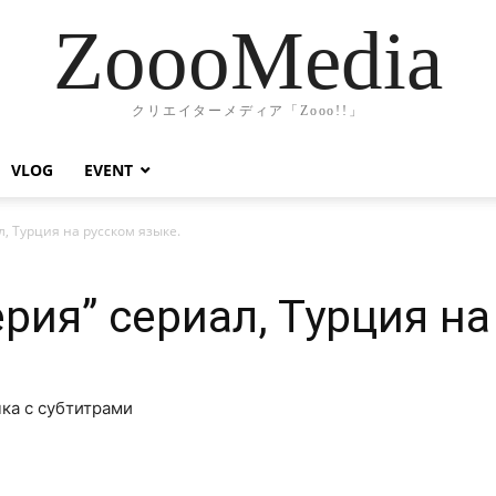
ZoooMedia
クリエイターメディア「Zooo!!」
VLOG
EVENT
, Турция на русском языке.
рия” сериал, Турция на
чка с субтитрами