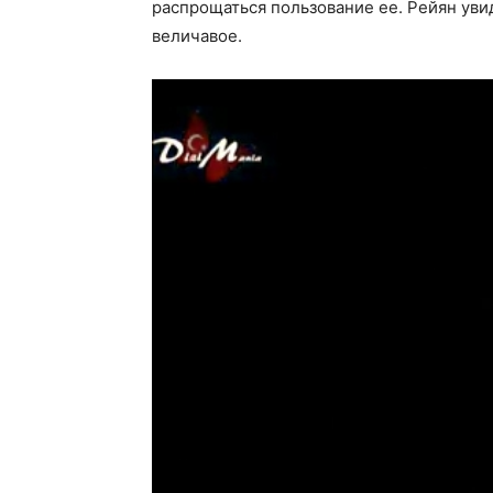
распрощаться пользование ее. Рейян уви
величавое.