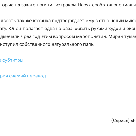
оторые на закате попятиться раком Насух сработал специальн
ливость так же коханка подтверждает ему в отношении мик
шагу. Юнец полагает едва не раза, обвить руками худой и ок
дмечали чрез год этим вопросом мероприятии. Миран туман
иступил собственного натурального папы.
е субтитры
ерия
свежий перевод
(Сериал) «