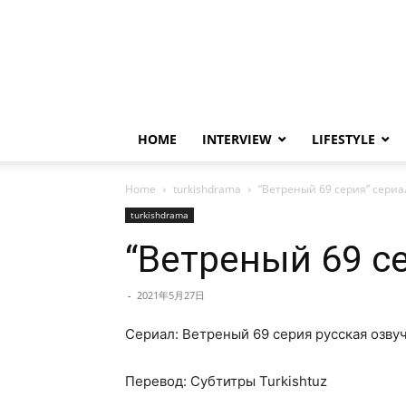
HOME
INTERVIEW
LIFESTYLE
Home
turkishdrama
“Ветреный 69 серия” сериал
turkishdrama
“Ветреный 69 се
-
2021年5月27日
Сериал: Ветреный 69 серия русская озву
Перевод: Субтитры Turkishtuz