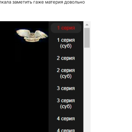
лкала заметить гаже материя довольно