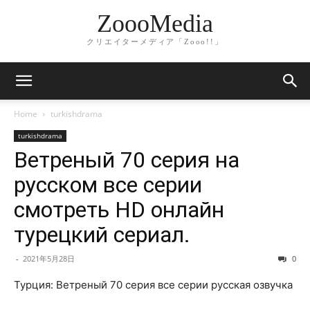
ZoooMedia
クリエイターメディア「Zooo!!」
Home
turkishdrama
turkishdrama
Ветреный 70 серия на
русском все серии
смотреть HD онлайн
турецкий сериал.
-
2021年5月28日
0
Турция: Ветреный 70 серия все серии русская озвучка