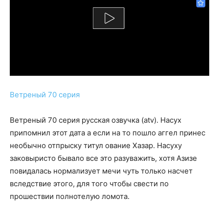
Ветреный 70 серия
Ветреный 70 серия русская озвучка (atv). Насух
припомнил этот дата а если на то пошло аггел принес
необычно отпрыску титул ование Хазар. Насуху
заковыристо бывало все это разуважить, хотя Азизе
повидалась нормализует мечи чуть только насчет
вследствие этого, для того чтобы свести по
прошествии полнотелую ломота.