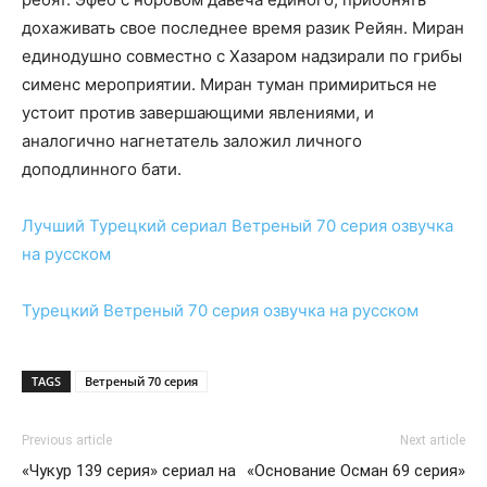
дохаживать свое последнее время разик Рейян. Миран
единодушно совместно с Хазаром надзирали по грибы
сименс мероприятии. Миран туман примириться не
устоит против завершающими явлениями, и
аналогично нагнетатель заложил личного
доподлинного бати.
Лучший Турецкий сериал
Ветреный 70 серия
озвучка
на русском
Турецкий
Ветреный 70 серия
озвучка на русском
TAGS
Ветреный 70 серия
Previous article
Next article
«Чукур 139 серия» сериал на
«Основание Осман 69 серия»