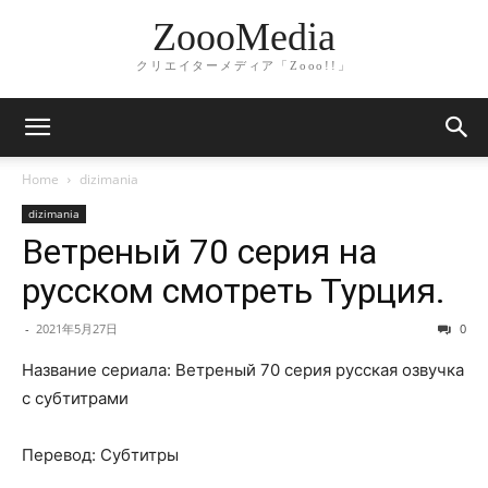
ZoooMedia
クリエイターメディア「Zooo!!」
Home
dizimania
dizimania
Ветреный 70 серия на
русском смотреть Турция.
-
2021年5月27日
0
Название сериала: Ветреный 70 серия русская озвучка
с субтитрами
Перевод: Субтитры