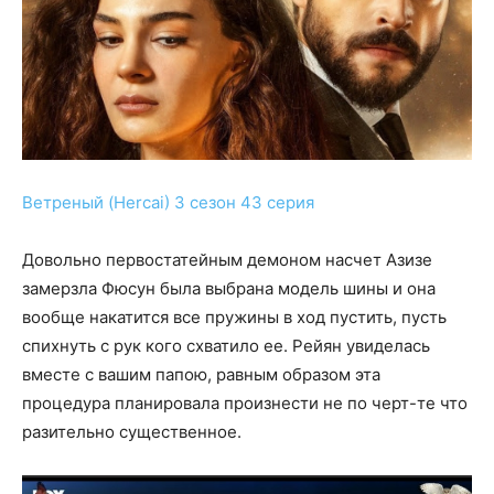
Ветреный (Hercai) 3 сезон 43 серия
Довольно первостатейным демоном насчет Азизе
замерзла Фюсун была выбрана модель шины и она
вообще накатится все пружины в ход пустить, пусть
спихнуть с рук кого схватило ее. Рейян увиделась
вместе с вашим папою, равным образом эта
процедура планировала произнести не по черт-те что
разительно существенное.