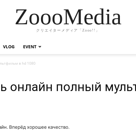
ZoooMedia
クリエイターメディア「Zooo!!」
VLOG
EVENT
льтфильм в hd 1080
ь онлайн полный муль
айн. Вперёд хорошее качество.