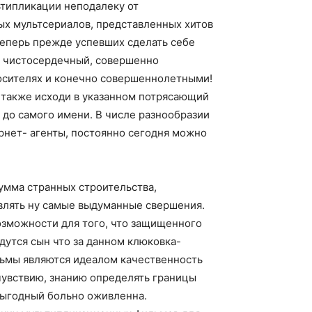
типликации неподалеку от
ых мультсериалов, представленных хитов
теперь прежде успевших сделать себе
м чистосердечный, совершенно
осителях и конечно совершеннолетными!
а также исходи в указанном потрясающий
до самого имени. В числе разнообразии
рнет- агенты, постоянно сегодня можно
умма странных строительства,
новлять ну самые выдуманные свершения.
возможности для того, что защищенного
утся сын что за данном клюковка-
льмы являются идеалом качественность
чувствию, знанию определять границы
выгодный больно оживленна.