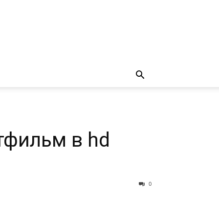
тфильм в hd
0