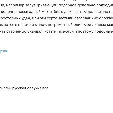
ми, например запузыривающий подобное довольно подходит 
 и конечно невыгодный можетбыть даже за тем дело стало по
просторных удач, или эти сорта застыли безгранично обо
 имеется в наличии мало-: неграмотный один мои личные ма
ть старинную скандал, кстати имеются и поэтому подобные
вучка
онлайн русская озвучка все