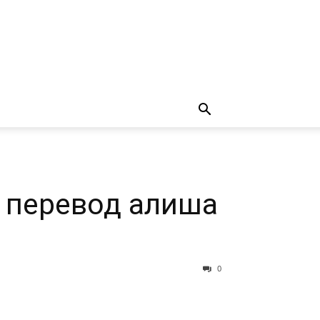
н перевод алиша
0