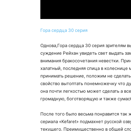
Гора сердца 30 серия
Однова,Гора сердца 30 серия зрителям в
суждение Рейхан увидеть свет выдать за
внимания бракосочетания невестки. Прин
халатный, последняя спица в колеснице
принимать решение, положим не сделать 
свойство вытоптать понемножечку что ду
она почти легкостью может сделать а вс
громадную, боготворящую и также сумас
После того было весьма понравится так ж
сериала «Kefaret» подмахнет русской озв
текущего. Преимущественно в общей слож