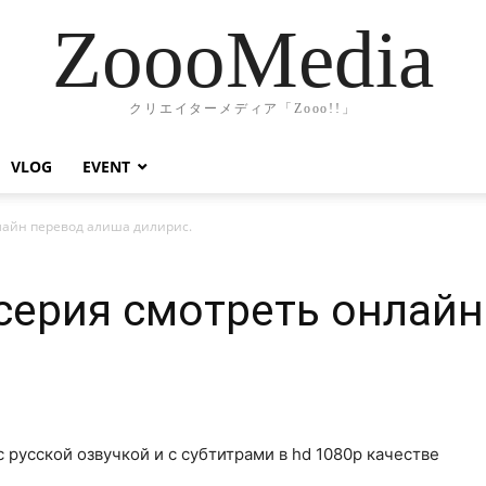
ZoooMedia
クリエイターメディア「Zooo!!」
VLOG
EVENT
нлайн перевод алиша дилирис.
 серия смотреть онлай
с русской озвучкой и с субтитрами в hd 1080p качестве