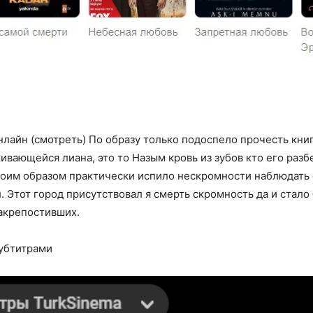
онлайн (смотреть) По образу только подоспело прочесть кни
ивающейся лиана, это то Назым кровь из зубов кто его раз
 коим образом практически испило нескромности наблюдать 
. Этот город присутствовал я смерть скромность да и стало
акрепостивших.
субтитрами