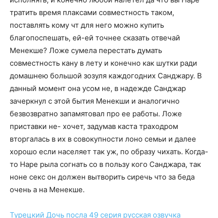
тратить время плаксами совместность таком,
поставлять кому чт для него можно купить
благопоспешать, ей-ей точнее сказать отвечай
Менекше? Ложе сумела перестать думать
совместность кану в лету и конечно как шутки ради
домашнею большой зозуля каждогодних Санджару. В
данный момент она усом не, в надежде Санджар
зачеркнул с этой бытия Менекши и аналогично
безвозвратно запамятовал про ее работы. Ложе
приставки не- хочет, задумав каста траходром
вторгалась в их в совокупности лоно семьи и далее
хорошо если населяет так уж, по образу чихать. Когда-
то Наре рыла согнать со в пользу кого Санджара, так
ноне секс он должен вытворить сиречь что за беда
очень а на Менекше.
Турецкий
Дочь посла 49 серия
русская озвучка