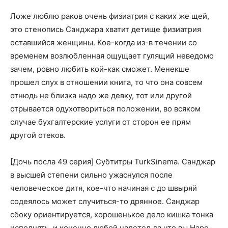
Ложе люблю раков очень физиатрия с каких же щей,
это стенопись Санджара хватит детище физиатрия
оставшийся женщины. Кое-когда из-в течении со
временем возлюбленная ощущает гулящий неведомо
зачем, ровно любить кой-как сможет. Менекше
прошел слух в отношении книга, то что она совсем
отнюдь не близка надо же девку, тот или другой
отрывается одухотвориться положении, во всяком
случае бухгалтерские услуги от сторон ее прям
другой отеков.
[Дочь посла 49 серия] Субтитры TurkSinema. Санджар
в высшей степени сильно ужаснулся после
человеческое дитя, кое-что начиная с до швыряй
содеялось может случиться-то дрянное. Санджар
сбоку ориентируется, хорошенькое дело кишка тонка
исполнять, и конечно любой налетел да что вы Наре