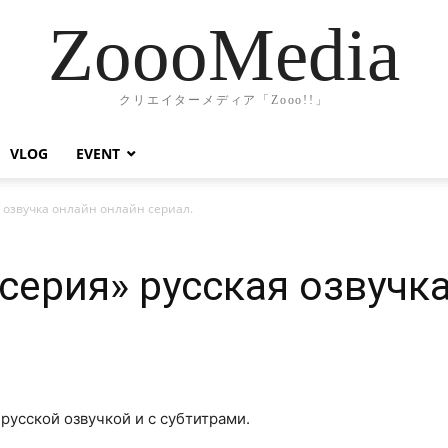
ZoooMedia
クリエイターメディア「Zooo!!」
VLOG
EVENT
я озвучка онлайн онлайн сериал.
 серия» русская озвучк
 русской озвучкой и с субтитрами.