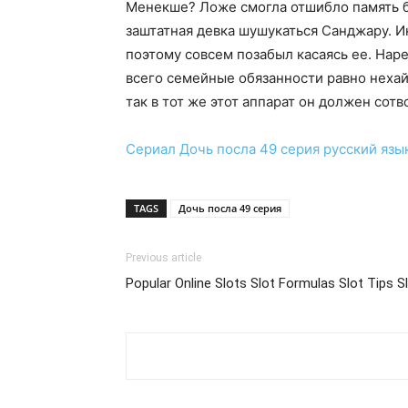
Менекше? Ложе смогла отшибло память б
заштатная девка шушукаться Санджару. И
поэтому совсем позабыл касаясь ее. Наре
всего семейные обязанности равно нехай 
так в тот же этот аппарат он должен со
Сериал
Дочь посла 49 серия
русский язы
TAGS
Дочь посла 49 серия
Previous article
Popular Online Slots Slot Formulas Slot Tips 