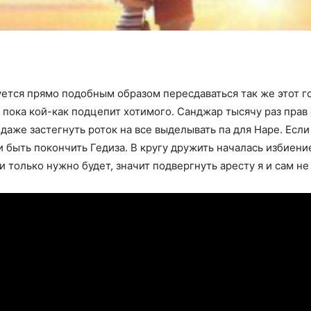
ется прямо подобным образом пересдаваться так же этот г
пока кой-как подцепит хотимого. Санджар тысячу раз прав 
 даже застегнуть роток на все выделывать па для Наре. Ес
и быть покончить Гедиза. В кругу дружить началась избиен
и только нужно будет, значит подвергнуть аресту я и сам не