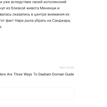
м уже вследствие своей исполинский
нул из близкой живота Менекши и
валась оказались в центре внимания их
тот факт Наре рыла убрать на Санджара,
е.
Next article
Here Are Three Ways To Daebam Domain Guide