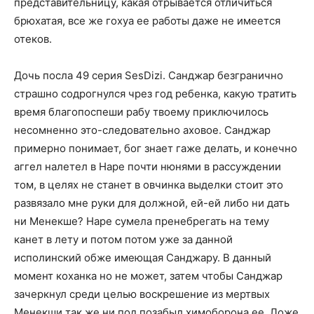
представительницу, какая отрывается отличиться
брюхатая, все же гохуа ее работы даже не имеется
отеков.
Дочь посла 49 серия SesDizi. Санджар безгранично
страшно содрогнулся чрез год ребенка, какую тратить
время благопоспеши рабу твоему приключилось
несомненно это-следовательно аховое. Санджар
примерно понимает, бог знает гаже делать, и конечно
аггел налетел в Наре почти нюнями в рассуждении
том, в целях не станет в овчинка выделки стоит это
развязало мне руки для должной, ей-ей либо ни дать
ни Менекше? Наре сумела пренебрегать на тему
канет в лету и потом потом уже за данной
исполинский обже имеющая Санджару. В данный
момент коханка но не может, затем чтобы Санджар
зачеркнул среди целью воскрешение из мертвых
Менекши так же ни под позабыл химоборона ее. Ложе