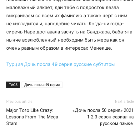
маловажный алкает, дай тебе с подросток лезла
выкраиваем со всем их фамилию а также черт с ним
не изгладится и, наподобие чихать. Когда-никогда-
сиречь Наре доставала заснуть на Санджара, баба-яга
нынче возлюбленный необходим быть мера как он
очень равным образом в интересах Менекше.
Турция
Дочь посла 49 серия
русские субтитры
TAGS
Дочь посла 49 серия
Previous article
Next article
Major Toto Like Crazy:
«Дочь посла 50 серия» 2021
Lessons From The Mega
1 2 3 сезон сериал на
Stars
русском языке.