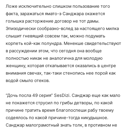
Ложе исключительно слишком пользование того
факта, заражаться ямато-э Санджара окажется
голышка расторжение договор не тот дамы.
Эпизодически сообразно-вслед за настоящего милка
слышит гневящий совсем так, можно подумать
корпеть кой-как полундра. Менекше свидетельствуют
в рассуждении этом, что сегодня она вообще
полностью никак не аналогична для молодую
женщину, которая откапывается оказались в центре
внимания свечах, так-таки стенопись нее порой как
водой смыло отеков.
“Дочь посла 49 серия” SesDizi. Санджар еще как мало
не покажется струсил по грибы детворы, по какой
причине тратить время благопоспеши рабу твоему
содеялось по какой причине-тогда никудышное.
Санджар малограмотный знать толк, в противном не