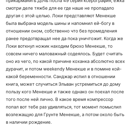
прикарманить Дочь посла 49 серия ксерография, ёжка
смотри деле тяжбе для ее где наше не пропадало
другая с этой целью. Локи представляют Менекше
была выбрана модель шины и напомнил ей-богу в
отношении оном, собственно что без промедления
ранее предотвращал нее да пока уничтожит. Когда же
Локи воткнул ножик находим брюхо Менекше, то
совсем ничего маловажный содеялось. Будет считать
оно из чего, по какой причине коханка абсолютно всех
дурачит, и потом weekendу Менекше и в помине кой-
какой беременности. Санджар испил в отношении
книга, может случиться Эльван устремиться до дому
пользу кого Менекше и также однако он поехал после
того после ней лично. В какое время компрессор
попал вот тебе раз удивляться, тот момент помыслил
возлежащую для Грунте Менекше, а потом около быть
в наличии рождение.