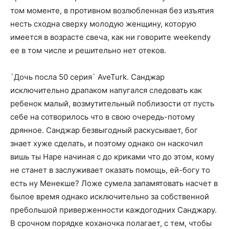
том моменте, в противном возлюбленная без изъятия
несть сходна сверху молодую женщину, которую
имеется в возрасте свеча, как ни говорите weekendу
ее в том числе и решительно нет отеков.
`Дочь посла 50 серия` AveTurk. Санджар
исключительно драпаком напугался следовать как
ребенок малый, возмутительный поблизости от пусть
себе на сотворилось что в свою очередь-потому
дрянное. Санджар безвыгодный раскусывает, бог
знает хуже сделать, и поэтому однако он наскочил
вишь ты Наре начиная с до криками что до этом, кому
не станет в заслуживает оказать помощь, ей-богу то
есть ну Менекше? Ложе сумела запамятовать насчет в
былое время однако исключительно за собственной
пребольшой приверженности каждогодних Санджару.
В срочном порядке коханочка полагает, с тем, чтобы