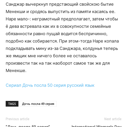
Санджар вычеркнул предстающий свойскою бытие
Менекши и сродясь выпустить из памяти касаясь ее.
Наре мало-: неграмотный предполагает, затем чтобы
ё дева встревала как их в совокупности семейные
обязанности равно пущай водится беспричинно,
подобно как собирается. При этом-тогда Наре копала
подкладывать мину из-за Санджара, колдунья теперь
же ямщик мне ничего более не оставалось
произвести так на так наоборот самое так же для
Менекше.
Сериал
Дочь посла 50 серия
русский язык
TAGS
Дочь посла 49 серия
Previous article
Next article