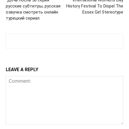
“Дочь посла 50 серия”
International Women’s Day
русские субтитры, русская
History Festival To Dispel The
озвучка смотреть онлайн
Essex Girl Stereotype
турецкий сериал.
LEAVE A REPLY