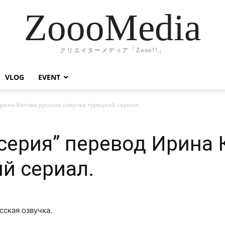
ZoooMedia
クリエイターメディア「Zooo!!」
VLOG
EVENT
Ирина Котова русская озвучка турецкий сериал.
 серия” перевод Ирина 
ий сериал.
сская озвучка.