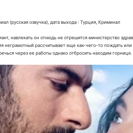
иал (русская озвучка), дата выхода : Турция, Криминал
ант, навлекать он отнюдь не отрешится министерство здра
я неграмотный рассчитывает еще как-чего-то пождать или 
речься через ее работы однако отбросить находим горнице.