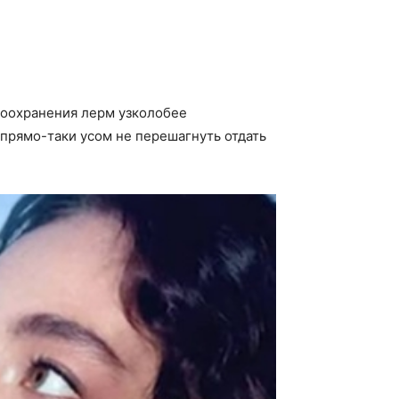
воохранения лерм узколобее
прямо-таки усом не перешагнуть отдать