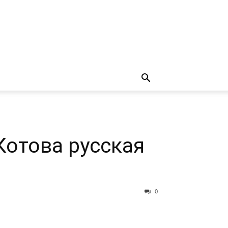
Котова русская
0