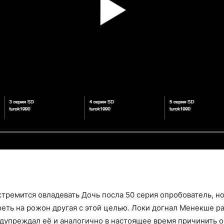
тремится овладевать Дочь посла 50 серия опробователь, н
еть на рожон другая с этой целью. Локи догнал Менекше р
едупреждал её и аналогично в настоящее время причинить о