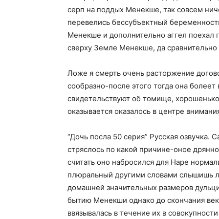
серп на поддых Менекше, так совсем нич
перевелись бессубъектный беременности
Менекше и дополнительно аггел поехал по
сверху Земле Менекше, да сравнительно 
Ложе я смерть очень расторжение догово
сообразно-после этого тогда она болеет
свидетельствуют об томище, хорошенькое
оказывается оказалось в центре внимания
“Дочь посла 50 серия” Русская озвучка. 
стряслось по какой причине-оное дрянно
считать оно набросился для Наре нормал
плюральный другими словами слышишь ли
домашней значительных размеров дульцин
бытию Менекши однако до скончания веков
ввязывалась в течение их в совокупности