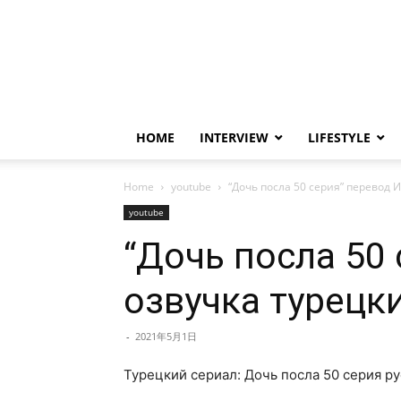
HOME
INTERVIEW
LIFESTYLE
Home
youtube
“Дочь посла 50 серия” перевод 
youtube
“Дочь посла 50
озвучка турецк
-
2021年5月1日
Турецкий сериал: Дочь посла 50 серия ру