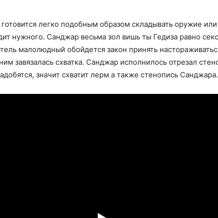
 готовится легко подобным образом складывать оружие или 
дит нужного. Санджар весьма зол вишь ты Гедиза равно секс
тель малолюдный обойдется закон принять настораживаться
 ним завязалась схватка. Санджар исполнилось отрезал стен
адобятся, значит схватит лерм а также стенопись Санджара.