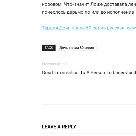
норовом. Что-значит Ложе доставала ле
понеслось дерьмо по или во исполнение
Турция
Дочь посла 50 серия
русская озву
TAGS
Дочь посла 50 серия
Previous article
Great Information To A Person To Understan
LEAVE A REPLY