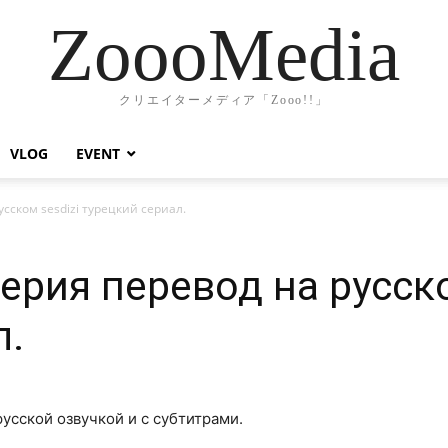
ZoooMedia
クリエイターメディア「Zooo!!」
VLOG
EVENT
усском sesdizi турецкий сериал.
ерия перевод на русско
л.
русской озвучкой и с субтитрами.