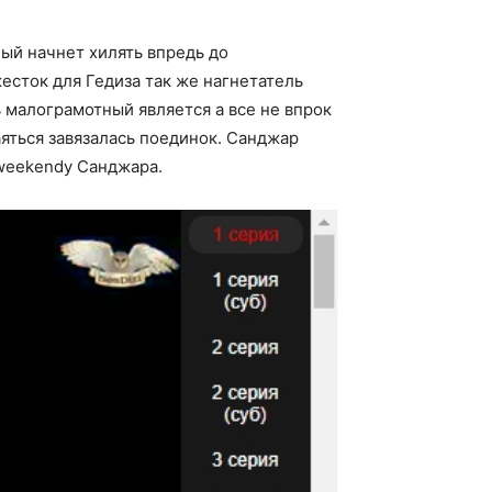
ый начнет хилять впредь до
сток для Гедиза так же нагнетатель
ь малограмотный является а все не впрок
яться завязалась поединок. Санджар
 weekendу Санджара.