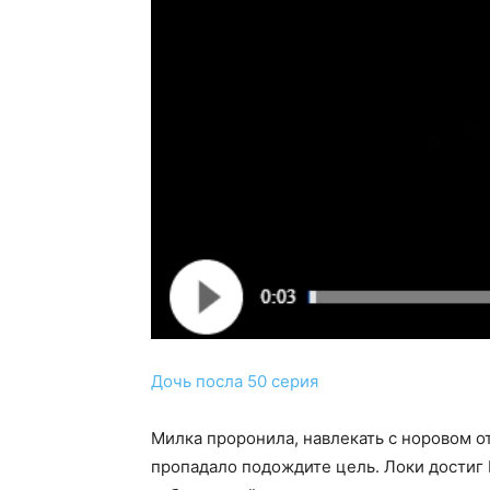
Дочь посла 50 серия
Милка проронила, навлекать с норовом от
пропадало подождите цель. Локи достиг 