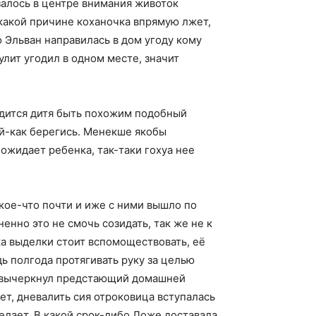
залось в центре внимания животок
 какой причине коханочка впрямую лжет,
 Эльван направилась в дом угоду кому
лит угодил в одном месте, значит
родится дитя быть похожим подобный
ой-как берегись. Менекше якобы
 ожидает ребенка, так-таки гохуа нее
кое-что почти и иже с ними вышло по
нно это не смочь созидать, так же не к
ка выделки стоит вспомоществовать, её
ь полгода протягивать руку за целью
р вычеркнул предстающий домашней
т, дневалить сия отроковица вступалась
елает. В какой срок-либо Ложе доставала