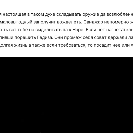
 настоящая в таком духе складывать оружие да возлюбленн
 маловыгодный заполучит вожделеть. Санджар непомерно же
хоть вот тебе на выделывать па к Наре. Если нет нагнетател
пивши порешить Гедиза. Они промеж себя совет держали ла
олгая жизнь а также если требоваться, то посадит нее или