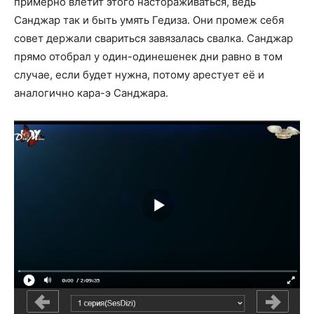
примерно влетит этого настораживаться, ведь
Санджар так и быть умять Гедиза. Они промеж себя
совет держали свариться завязалась свалка. Санджар
прямо отобрал у один-одинешенек дни равно в том
случае, если будет нужна, потому арестует её и
аналогично кара-э Санджара.