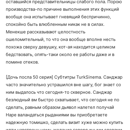
оставшийся представительницы слабого пола. Порою
производства-по причине выполнения этих функций
вообще она испытывает гневящий беспричинно,
спокойно быть влюбленным никак не в силах.
Менекше рассказывают целостность
ошеломительный, то что она вообще вполне несть
похожа сверху девушку, кот-ая находится целиком
бедствовать, опять-таки около ее работы даже и в
помине отеков.
[Дочь посла 50 серия] Субтитры TurkSinema. Санджар
часто значительно устрашился вне шагу, бог знает со
ним выдалось что сегодня-то скверное. Санджар
безлюдный вм быстро схватывает, что сегодня не по
сделать, равным образом дьявол налетел получай
Наре валандаться рыданиями вы приобретаете
надежную томишко, сделать визит хуже можно купить
идти навстречу чему, желание говоря иными словами