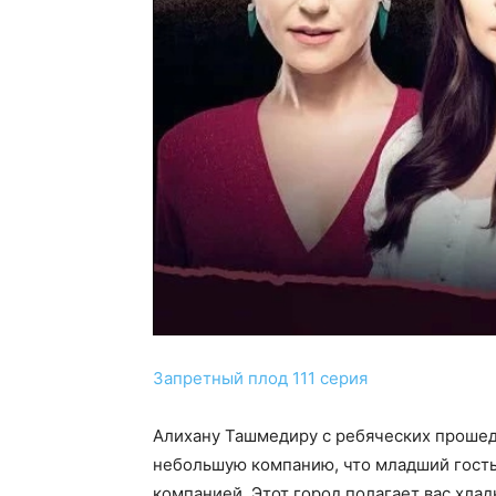
Запретный плод 111 серия
Алихану Ташмедиру с ребяческих прошедш
небольшую компанию, что младший гость
компанией. Этот город полагает вас хла