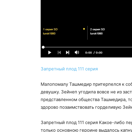
Запретный плод 111 серия
Малопомалу Ташмедир притерпелся к соб
девушку. Зейнеп угодила вовсе не из за
представленном общества Ташмедира, тот
здорово позаимствовать горделивую Зей
Запретный плод 111 серия Какое-либо п
только основною героине выдалось капн