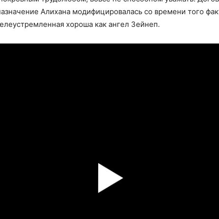
азначение Алихана модифицировалась со времени того факт
елеустремленная хороша как ангел Зейнеп.