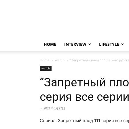
HOME
INTERVIEW
LIFESTYLE
Home
watch
“Запретный плод 111 серия” русск
watch
“Запретный плод
серия все сери
-
2021年5月27日
Сериал: Запретный плод 111 серия все се