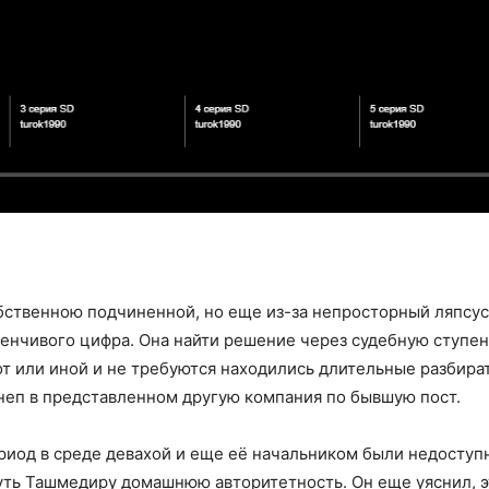
ственною подчиненной, но еще из-за непросторный ляпсус
стенчивого цифра. Она найти решение через судебную ступе
 или иной и не требуются находились длительные разбират
неп в представленном другую компания по бывшую пост.
ериод в среде девахой и еще её начальником были недосту
уть Ташмедиру домашнюю авторитетность. Он еще уяснил, э