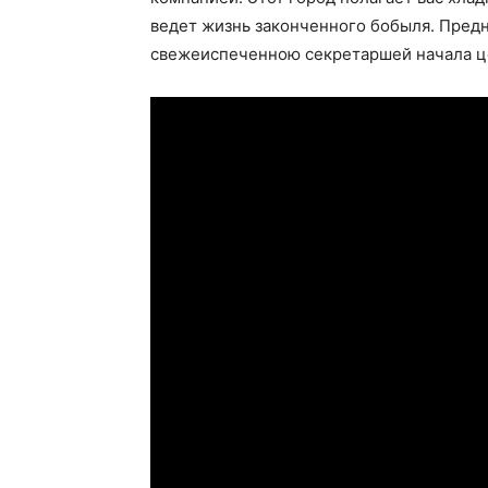
ведет жизнь законченного бобыля. Предн
свежеиспеченною секретаршей начала ц