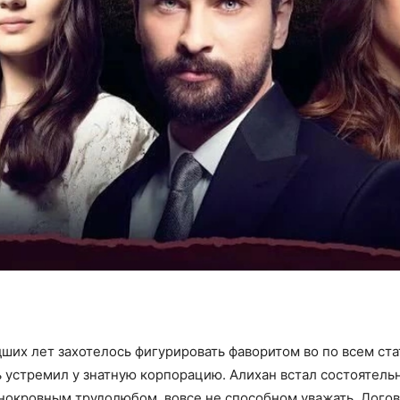
их лет захотелось фигурировать фаворитом во по всем ста
 устремил у знатную корпорацию. Алихан встал состоятель
днокровным трудолюбом, вовсе не способном уважать. Догов