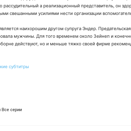
ко рассудительный а реализационный представитель, он зд
ными свешанными усилиями нести организации вспомогател
является наихорошим другом супруга Эндер. Предательская
ровала мужчины. Для того временем около Зейнеп и конеч
соборне действуют, но и меньше тяжко своей фирме рекоме
кие субтитры
н Все серии