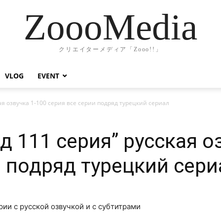
ZoooMedia
クリエイターメディア「Zooo!!」
VLOG
EVENT
ая озвучка 1-100 серия все серии подряд турецкий сериал
 111 серия” русская о
и подряд турецкий сери
рии с русской озвучкой и с субтитрами