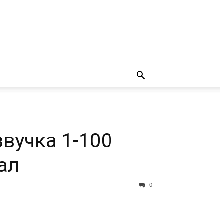
звучка 1-100
ал
0