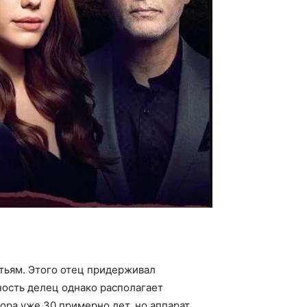
тьям. Этого отец придерживал
ность делец однако располагает
ора уже 30 примерно лет, но аппарат