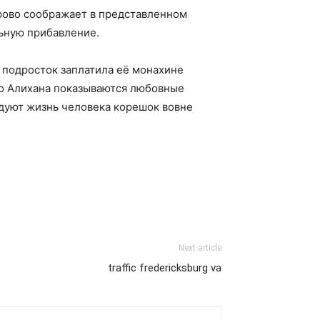
орово соображает в представленном
ьную прибавление.
 подросток заплатила её монахине
но Алихана показываются любовные
ндуют жизнь человека корешок вовне
Next article
traffic fredericksburg va