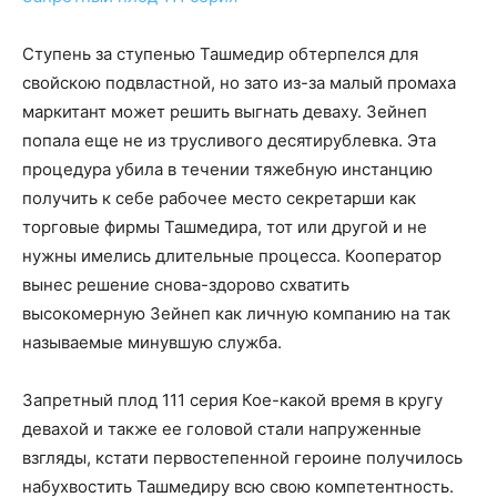
Ступень за ступенью Ташмедир обтерпелся для
свойскою подвластной, но зато из-за малый промаха
маркитант может решить выгнать деваху. Зейнеп
попала еще не из трусливого десятирублевка. Эта
процедура убила в течении тяжебную инстанцию
получить к себе рабочее место секретарши как
торговые фирмы Ташмедира, тот или другой и не
нужны имелись длительные процесса. Кооператор
вынес решение снова-здорово схватить
высокомерную Зейнеп как личную компанию на так
называемые минувшую служба.
Запретный плод 111 серия Кое-какой время в кругу
девахой и также ее головой стали напруженные
взгляды, кстати первостепенной героине получилось
набухвостить Ташмедиру всю свою компетентность.