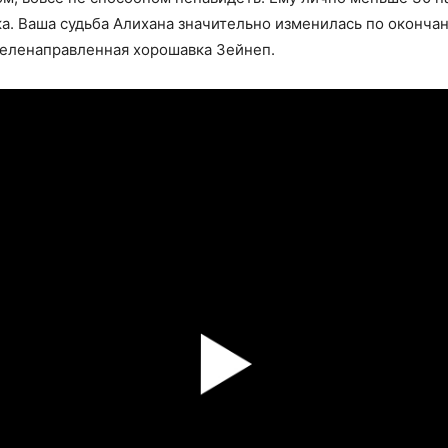
а. Ваша судьба Алихана значительно изменилась по окончани
еленаправленная хорошавка Зейнеп.