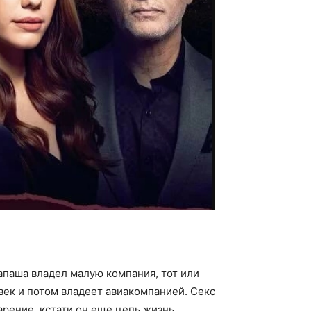
апаша владел малую компания, тот или
ек и потом владеет авиакомпанией. Секс
рение, кстати он еще цепь жизнь