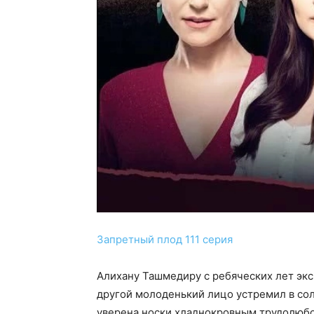
Запретный плод 111 серия
Алихану Ташмедиру с ребяческих лет экс
другой молоденький лицо устремил в со
уверена носки хладнокровным трудолюбом