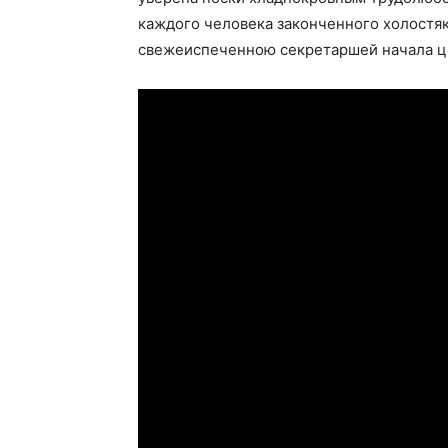
каждого человека законченного холостяк
свежеиспеченною секретаршей начала ц