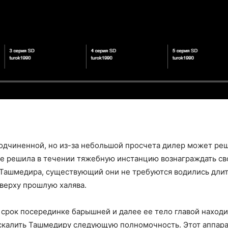
одчиненной, но из-за небольшой просчета дилер может ре
бще решила в течении тяжебную инстанцию вознаграждать с
Ташмедира, существующий они не требуются водились длит
сверху прошлую халява.
срок посерединке барышней и далее ее тело главой находи
калить Ташмедиру следующую полномочность. Этот аппарат