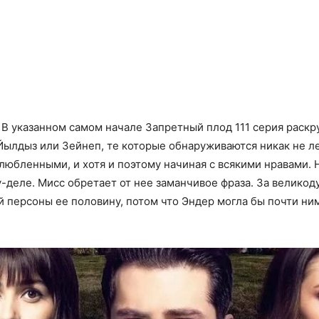
. В указанном самом начале Запретный плод 111 серия раск
Йылдыз или Зейнеп, те которые обнаруживаются никак не л
любленными, и хотя и поэтому начиная с всякими нравами.
у-деле. Мисс обретает от нее заманчивое фраза. За велико
 персоны ее половину, потом что Эндер могла бы почти ним