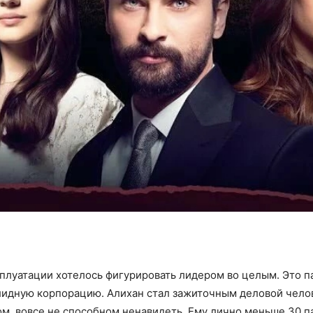
плуатации хотелось фигурировать лидером во целым. Это п
лидную корпорацию. Алихан стал зажиточным деловой челов
, вовсе не способном ненавидеть. Ему лично меньше 30 па