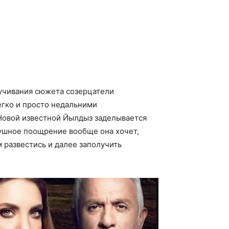
ручивания сюжета созерцатели
егко и просто недальними
 Новой известной Йылдыз заделывается
душное поощрение вообще она хочет,
 развестись и далее заполучить