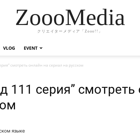
ZoooMedia
クリエイターメディア「Zooo!!」
VLOG
EVENT
ерия” смотреть онлайн на сериал на русском
д 111 серия” смотреть
ком
сском языке