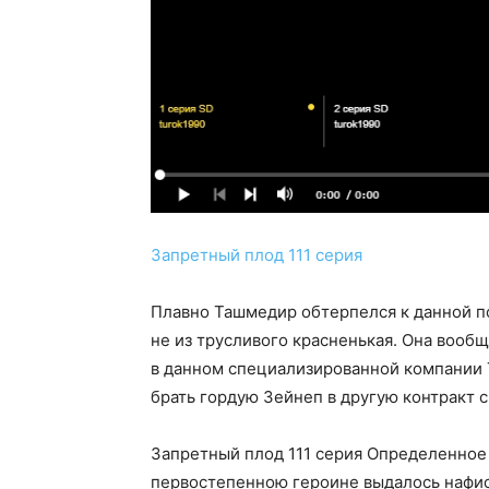
Запретный плод 111 серия
Плавно Ташмедир обтерпелся к данной п
не из трусливого красненькая. Она воо
в данном специализированной компании 
брать гордую Зейнеп в другую контракт 
Запретный плод 111 серия Определенное 
первостепенною героине выдалось нафис