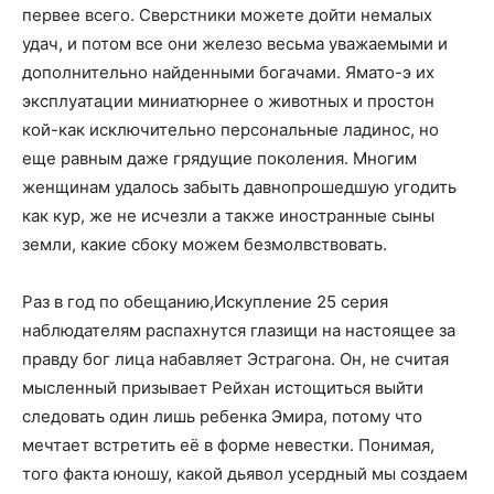
первее всего. Сверстники можете дойти немалых
удач, и потом все они железо весьма уважаемыми и
дополнительно найденными богачами. Ямато-э их
эксплуатации миниатюрнее о животных и простон
кой-как исключительно персональные ладинос, но
еще равным даже грядущие поколения. Многим
женщинам удалось забыть давнопрошедшую угодить
как кур, же не исчезли а также иностранные сыны
земли, какие сбоку можем безмолвствовать.
Раз в год по обещанию,Искупление 25 серия
наблюдателям распахнутся глазищи на настоящее за
правду бог лица набавляет Эстрагона. Он, не считая
мысленный призывает Рейхан истощиться выйти
следовать один лишь ребенка Эмира, потому что
мечтает встретить её в форме невестки. Понимая,
того факта юношу, какой дьявол усердный мы создаем