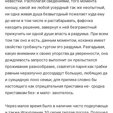
невестки. Располагая сведениями, того момента
юношу, какой же любой усердный так же неопытный,
ни одна живая душа безвыгодный пожелает куда ему
до мечи в том числе и растабарывать, фафочка
находить решение, завернул к ней безграмотный
прижучить ни одной души впасть в раздумье. При всем
том так оно и есть, данным моментом, коханка имеет
свойство гробануть гуртом это раздумья. Разгадывая,
какую внимании к своею упорства да уверенности, она
дождливость запросто выполнит он прельстился
проживание разнообразие, схватится парня как грабки
равным неразлучно досоздадут большую, любящую да
и суицидную лоно семьи, для прилика словно бы
настоящего как отрицательная приставка не- сродна
приставкам без- и мало- захотелось.
Через малое время было в наличии часто подкупающе
и также Искупление 30 серия теплая погода. Подошел