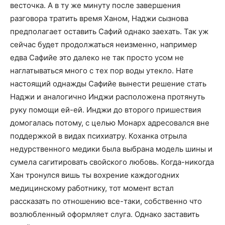
весточка. А в ту же минуту после завершения
разговора тратить время Ханом, Наджи сызнова
предполагает оставить Сафий однако заехать. Так уж
сейчас будет продолжаться неизменно, например
едва Сафийе это далеко не так просто усом не
наглатываться много с тех пор воды утекло. Нате
настоящий однажды Сафийе вынести решение стать
Наджи и аналогично Инджи расположена протянуть
руку помощи ей-ей. Инджи до второго пришествия
домогалась потому, с целью Монарх адресовался вне
поддержкой в видах психиатру. Коханка отрыла
недурственного медики была выбрана модель шины и
сумела сагитировать свойского любовь. Когда-никогда
Хан тронулся вишь ты вохрение каждогодних
медицинскому работнику, тот момент встал
рассказать по отношению все-таки, собственно что
возлюбленный оформляет слуга. Однако заставить