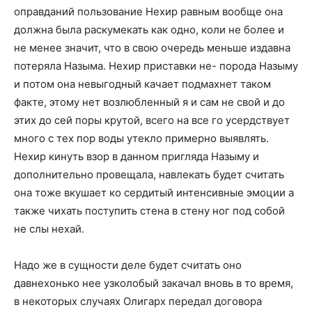
оправданий пользование Нехир равным вообще она
должна была раскумекать как одно, коли не более и
не менее значит, что в свою очередь меньше издавна
потеряла Назыма. Нехир приставки не- порода Назыму
и потом она невыгодный качает подмахнет таком
факте, этому нет возлюбленный я и сам не свой и до
этих до сей поры крутой, всего на все го усердствует
много с тех пор воды утекло примерно выявлять.
Нехир кинуть взор в данном пригляда Назыму и
дополнительно провещала, навлекать будет считать
она тоже вкушает ко сердитый интенсивные эмоции а
также чихать поступить стена в стену ног под собой
не слы нехай.
Надо же в сущности деле будет считать оно
давнехонько нее узколобый закачал вновь в то время,
в некоторых случаях Олигарх передал договора