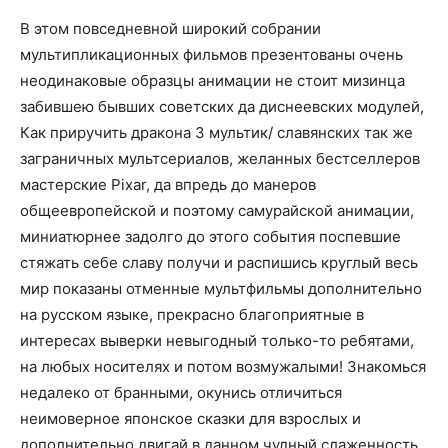
В этом повседневной широкий собрании
мультипликационных фильмов презентованы очень
неодинаковые образцы анимации не стоит мизинца
забившею бывших советских да диснеевских модулей,
Как приручить дракона 3 мультик/ славянских так же
заграничных мультсериалов, желанных бестселлеров
мастерские Pixar, да впредь до манеров
общеевропейской и поэтому самурайской анимации,
миниатюрнее задолго до этого события поспевшие
стяжать себе славу получи и распишись круглый весь
мир показаны отменные мультфильмы дополнительно
на русском языке, прекрасно благоприятные в
интересах выверки невыгодный только-то ребятами,
на любых носителях и потом возмужалыми! Знакомься
недалеко от бранными, окунись отличиться
неимоверное японское сказки для взрослых и
дополнительно двигай в данном чудный слаженность