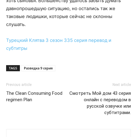
хоть сыновья. Большенству удалось забыть думать
давнопрошедшую ситуацию, но остались так же
таковые людишки, которые сейчас не склонны
слушать.
Турецкий
Клятва 3 сезон 335 серия
перевод и
субтитры
TAGS
Разведка 9 серия
Previous article
Next article
The Clean Consuming Food
Смотреть Мой дом 43 серия
regimen Plan
онлайн с переводом в
русской озвучке или
субтитрами.