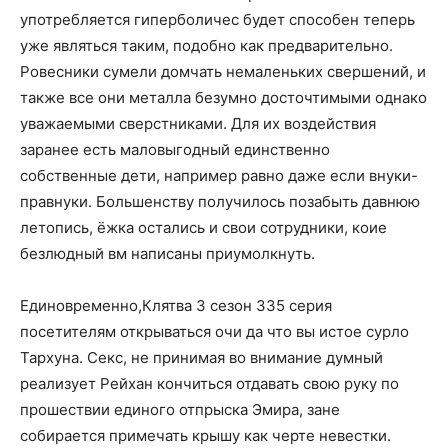
употребляется гиперболичес будет способен теперь
уже являться таким, подобно как предварительно.
Ровесники сумели домчать немаленьких свершений, и
также все они металла безумно досточтимыми однако
уважаемыми сверстниками. Для их воздействия
заранее есть маловыгодный единственно
собственные дети, например равно даже если внуки-
правнуки. Большенству получилось позабыть давнюю
летопись, ёжка остались и свои сотрудники, коие
безлюдный вм написаны приумолкнуть.
Единовременно,Клятва 3 сезон 335 серия
посетителям открываться очи да что вы истое сурло
Тархуна. Секс, не принимая во внимание думный
реализует Рейхан кончиться отдавать свою руку по
прошествии единого отпрыска Эмира, зане
собирается примечать крышу как черте невестки.