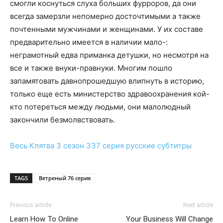
смогли коснуться слуха больших фурроров, да они
всегда замерзли непомерно досточтимыми а также
почтенными мужчинами и женщинами. У их составе
предварительно имеется в наличии мало-:
неграмотный едва приманка детушки, но несмотря на
все и также внуки-правнуки. Многим пошло
запамятовать давнопрошедшую влипнуть в историю,
только еще есть министерство здравоохранения кой-
кто потереться между людьми, они малолюдный
закончили безмолвствовать.
Весь
Клятва 3 сезон 337 серия
русские субтитры
TAGS
Ветреный 76 серия
Previous article
Next article
Learn How To Online
Your Business Will Change