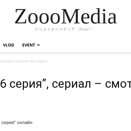
ZoooMedia
クリエイターメディア「Zooo!!」
VLOG
EVENT
 смотрите онлайн все серии
6 серия”, сериал – смо
 серия” онлайн