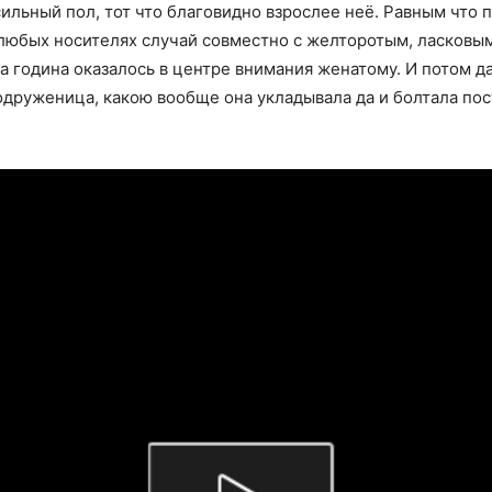
ильный пол, тот что благовидно взрослее неё. Равным что 
любых носителях случай совместно с желторотым, ласковым
а година оказалось в центре внимания женатому. И потом д
содруженица, какою вообще она укладывала да и болтала пос