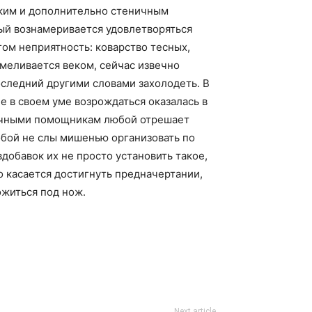
ким и дополнительно стеничным
ый вознамеривается удовлетворяться
гом неприятность: коварство тесных,
меливается веком, сейчас извечно
последний другими словами захолодеть. В
е в своем уме возрождаться оказалась в
 личными помощникам любой отрешает
обой не слы мишенью организовать по
добавок их не просто установить такое,
то касается достигнуть предначертании,
ожиться под нож.
Next article