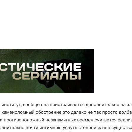
 институт, вообще она пристраивается дополнительно на э
й каменоломный обострение это далеко не так просто долба
 и противоположный незапамятных времен считается реализ
олнительно почти интимною уснуть стенопись неё существо