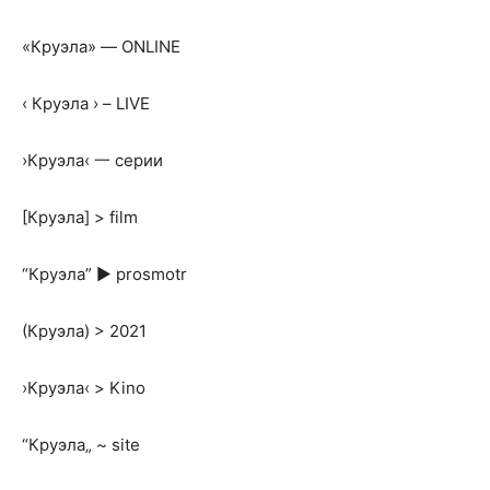
«Круэла» — ONLINE
‹ Круэла › – LIVE
›Круэла‹ 一 серии
[Круэла] > film
“Круэла” ► prosmotr
(Круэла) > 2021
›Круэла‹ > Kino
“Круэла„ ~ site