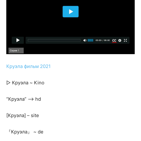
Круэла фильм 2021
▻ Круэла ~ Kino
“Круэла” —> hd
[Круэла] – site
『Круэла』 ~ de