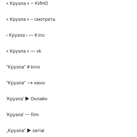
« Круэла » ~ КИНО
« Круэла » – смотреть
‹ Круэла › — Kino
« Круэла » — vk
“Круэла” # kino
“Круэла” —> кино
‘Круэла’ ► Онлайн
’Круэла’ 一 film
„Круэла” ► serial