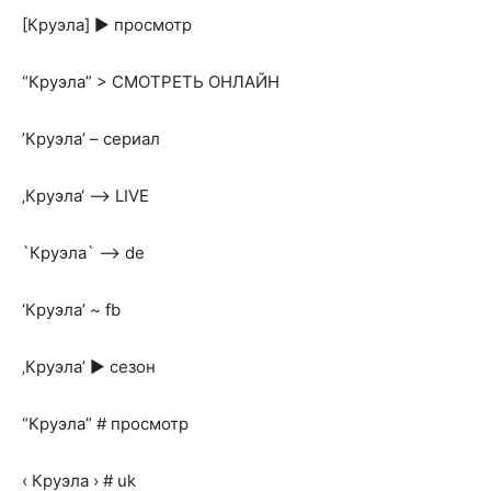
[Круэла] ► просмотр
“Круэла” > СМОТРЕТЬ ОНЛАЙН
’Круэла’ – сериал
‚Круэла‘ —> LIVE
`Круэла` —> de
‘Круэла’ ~ fb
‚Круэла’ ► сезон
“Круэла” # просмотр
‹ Круэла › # uk