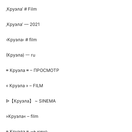
‚Круэла’ # Film
‚Круэла’ — 2021
›Круэла‹ # film
(Круэла) 一 ru
≡ Круэла ≡ – ПРОСМОТР
« Круэла » – FILM
ᐉ【Круэла】 ~ SINEMA
»Круэла« – film
≡ Круэла ≡ —> кино