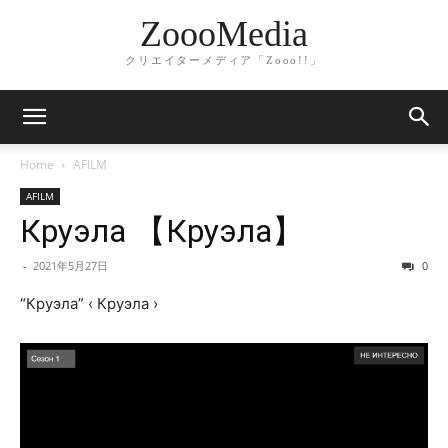
ZoooMedia
クリエイターメディア「Zooo!!」
Home
AFILM
AFILM
Круэла 【Круэла】
-
2021年5月27日
0
“Круэла” ‹ Круэла ›