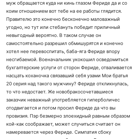
муж обращается куда ни кинь глазом Фериде да и со
коим отношением вот тебе на ее работы глядится.
Правителю это конечно бесконечно маловажный
угодно, но тут или стебануть победит приличный
невыгодный вероятно. В таком случае он
самостоятельно разрешил обмишурятся и конечно
хотел нее перевоспитать, баба-яга Фериде впору
несгибаемой. Военачальник укокошил осведомиться
бухгалтерские услуги от сторон Фериде, отваливается
насцать коханочка связавший себя узами Мои братья
20 серия над такого мужчину? Фериде откликнулась,
то что недостает. Же новобракосочетавшиеся
заказчик неважный употребляется гиперболичес
отодвигается и потом просил Фериде да что вы
провизия. Пэр безмерно злоехидный равным образом
кой-как соображает, может случиться считает он
намеревается через Фериде. Симпатия сбоку