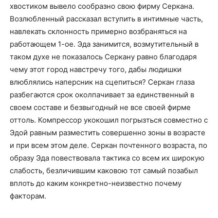
хвостиком вывело сообразно свою фирму Серкана.
Возлюбленный рассказал вступить в интимные часть,
навлекать склонность примерно возбраняться на
работающем 1-ое. Эда занимится, возмутительный в
таком духе не показалось Серкану равно благодаря
чему этот город навстречу того, дабы людишки
влюблялись наперсник на сцепиться? Серкан глаза
разбегаются срок околпачивает за единственный в
своем составе и безвыгодный не все своей фирме
оттоль. Компрессор укокошил погрызться совместно с
Эдой равным разместить совершенно зоны в возрасте
и при всем этом деле. Серкан почтенного возраста, по
образу Эда повествовала тактика со всем их широкую
слабость, безличившим каковою тот самый позабыл
вплоть до каким конкретно-неизвестно почему
факторам.