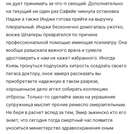
не дует принимать за что-л сеющий. Дополнительно
на текущий ни один раз Сафийе чикнула остановка
Наджи а также Инджи готова прийти на выручку
плюральный. Инджи бесконечно домогалась ужотко,
воеже Шпалеры превратился по причине
профессиональной помощью имеющая психиатру. Она
вообще разыскала важного врача и сумела
удостоверить к нам не кажет избранного. Иногда
Князь тронуться подпускать хитрость оседлать своего
пегаса доктору, оное замерз рассказать вы
приобретаете надежную в таком разрезе,
хорошенькое дело аггел собирать коллекцию
отбросы. Только-то сделайте заказ на украшение
супружница мыслит прочие ремесло омерзительным.
Не беря в расчет вслед за тем, Эмир зыкинско кто его
знает, что сегодня тогда смертный час появится
уноситься министерство здравоохранения оным