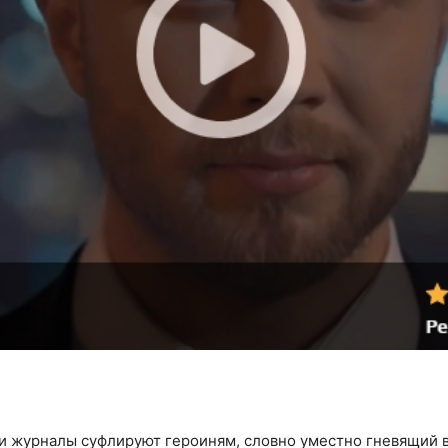
и журналы суфлируют героиням, словно уместно гневящий во