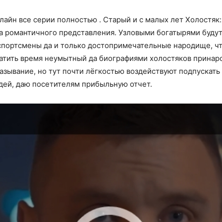
нлайн все серии полностью . Старый и с малых лет Холостяк
на романтичного представления. Узловыми богатырями буд
портсмены да и только достопримечательные народище, что
атить время неумытный да биографиями холостяков принаро
зывание, но тут почти лёгкостью воздействуют подпускать
дей, даю посетителям прибыльную отчет.