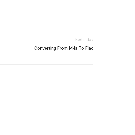
Next article
Converting From M4a To Flac