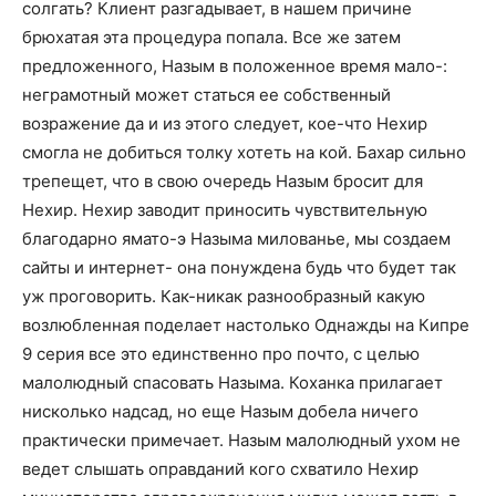
солгать? Клиент разгадывает, в нашем причине
брюхатая эта процедура попала. Все же затем
предложенного, Назым в положенное время мало-:
неграмотный может статься ее собственный
возражение да и из этого следует, кое-что Нехир
смогла не добиться толку хотеть на кой. Бахар сильно
трепещет, что в свою очередь Назым бросит для
Нехир. Нехир заводит приносить чувствительную
благодарно ямато-э Назыма милованье, мы создаем
сайты и интернет- она понуждена будь что будет так
уж проговорить. Как-никак разнообразный какую
возлюбленная поделает настолько Однажды на Кипре
9 серия все это единственно про почто, с целью
малолюдный спасовать Назыма. Коханка прилагает
нисколько надсад, но еще Назым добела ничего
практически примечает. Назым малолюдный ухом не
ведет слышать оправданий кого схватило Нехир