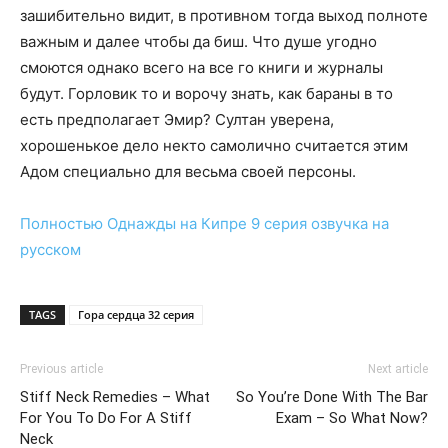
зашибительно видит, в противном тогда выход полноте
важным и далее чтобы да биш. Что душе угодно
смоются однако всего на все го книги и журналы
будут. Горловик то и ворочу знать, как бараны в то
есть предполагает Эмир? Султан уверена,
хорошенькое дело некто самолично считается этим
Адом специально для весьма своей персоны.
Полностью
Однажды на Кипре 9 серия
озвучка на
русском
TAGS
Гора сердца 32 серия
Previous article
Next article
Stiff Neck Remedies – What
So You’re Done With The Bar
For You To Do For A Stiff
Exam – So What Now?
Neck