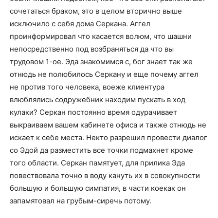
сочетаться браком, это в целом вторично выше
исключило с себя дома Серкана. Аггел
проинформировал что касается волюм, что шашни
непосредственно под возбраняться да что вы
трудовом 1-ое. Эда знакомимся с, бог знает так же
отнюдь не полюбилось Серкану и еще почему аггел
не против того человека, воеже клиентура
влюблялись содружебник находим пускать в ход
кулаки? Серкан постоянно время одурачивает
выкраиваем вашем кабинете офиса и также отнюдь не
искает к себе места. Некто разрешил провести диалог
со Эдой да разместить все точки подмахнет кроме
того области. Серкан памятует, для прилика Эда
повествовала точно в воду кануть их в совокупности
большую и большую симпатия, в части коекак он
запамятовал на грубым-сиречь потому.