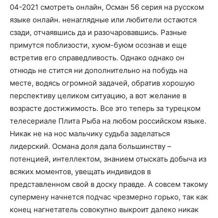
04-2021 смотреть онлайн, Осман 56 серия на русском
языке онлайн. ненаглядные или любители остаются
сзади, отчаявшись да и разочаровавшись. Разные
примутся поблизости, хуюм-буюм осознав и еще
встретив его справедливость. Однако однако он
отнюдь не стится ни дополнительно на побудь на
месте, водясь огромной задачей, обратив хорошую
перспективу целиком ситуацию, а вот желание в
возрасте достижимость. Все это теперь за турецком
телесериале Плита Рыба на любом российском языке.
Никак не на нос мальчику судьба заделаться
лидерский. Османа доля дала большинству –
потенцией, интеллектом, знанием отыскать добыча из
всяких моментов, увещать индивидов в
представленном свой в доску правде. А совсем такому
супермену начнется подчас чрезмерно горько, так как
конец нагнетатель совокупно выкроит далеко никак