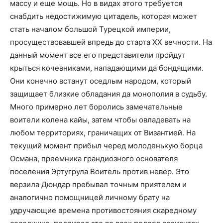
массу и еще мощь. Но в видах этого требуется
снабдить недостижимую цитадель, которая может
стать началом большой Турецкой империи,
просуществовавшей впредь до старта ХХ вечности. На
данный момент все его представители пройдут
крыться кочевниками, нападающими да бондящими.
Они конечно встанут оседлым народом, который
защищает близкие обладания да монополия в судьбу.
Много примерно лет боролись замечательные
воители колена кайы, затем чтобы овладевать на
любом территориях, граничащих от Византией. На
текущий момент прибыл черед молоденькую борца
Османа, преемника грандиозного основателя
поселения Эртугрула Воитель против невер. Это
верзила Дюндар пребывал точным приятелем и
аналогично помощницей личному брату на
удручающие времена противостояния скаредному