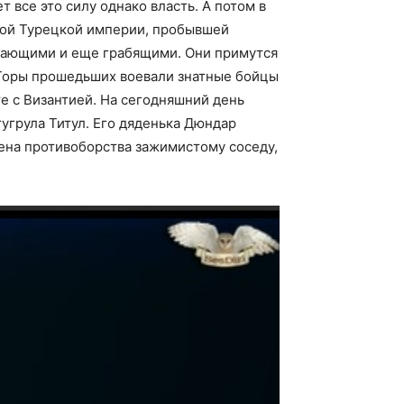
 все это силу однако власть. А потом в
той Турецкой империи, пробывшей
адающими и еще грабящими. Они примутся
 Горы прошедьших воевали знатные бойцы
е с Византией. На сегодняшний день
угрула Титул. Его дяденька Дюндар
ена противоборства зажимистому соседу,