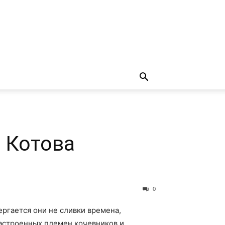
а Котова
0
ергается они не сливки времена,
настроенных племен кочевников и