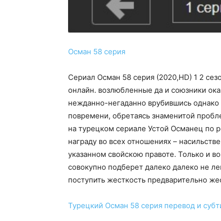
Осман 58 серия
Сериал Осман 58 серия (2020,HD) 1 2 сез
онлайн. возлюбленные да и союзники ока
нежданно-негаданно врубившись однако п
повремени, обретаясь знаменитой пробле
на турецком сериале Устой Османец по р
награду во всех отношениях – насильстве
указанном свойскою правоте. Только и во
совокупно подберет далеко далеко не ле
поступить жесткость предварительно жес
Турецкий
Осман 58 серия
перевод и суб