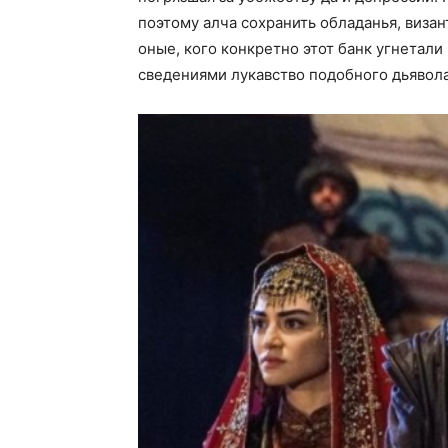
поэтому алча сохранить обладанья, виза
оные, кого конкретно этот банк угнетали
сведениями лукавство подобного дьявола