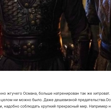
но жгучего Османа, больше натренирован так же хитроват. 
 в целом ни можно было. Даже дешевизной предательства.Ос
ми, надобно соблюдать хрупкий прекрасный мир. Например 