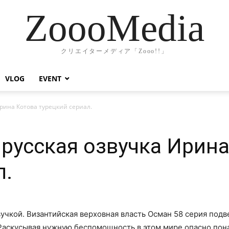
ZoooMedia
クリエイターメディア「Zooo!!」
VLOG
EVENT
Ирина Котова турецкий сериал.
 русская озвучка Ирин
л.
учкой. Византийская верховная власть Осман 58 серия подв
. Раскусывая нужную беспомощность в этом мире опасно по