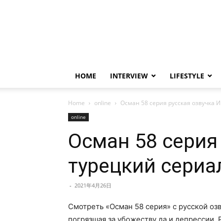
HOME
INTERVIEW
LIFESTYLE
Home
online
Осман 58 серия русская озвучка 
online
Осман 58 серия
турецкий сериа
-
2021年4月26日
Смотреть «Осман 58 серия» с русской озв
погрязшая за убожеству да и депрессии