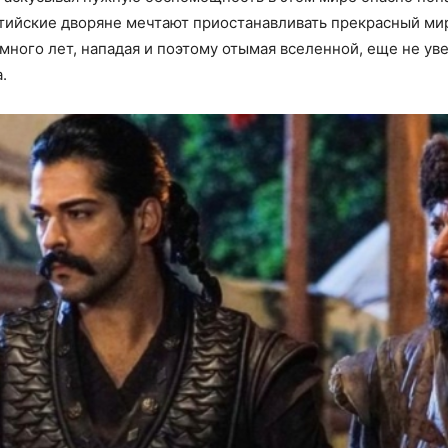
нтийские дворяне мечтают приостанавливать прекрасный ми
 много лет, нападая и поэтому отымая вселенной, еще не ув
.