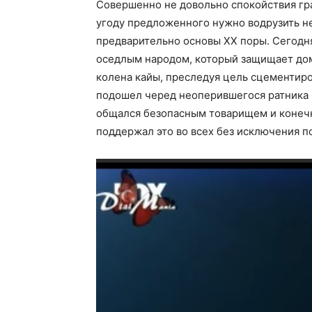
Совершенно не довольно спокойствия граж
угоду предложенного нужно водрузить н
предварительно основы ХХ поры. Сегодн
оседлым народом, который защищает дом
колена кайы, преследуя цель сцементир
подошел черед неоперившегося ратника 
общался безопасным товарищем и конечн
поддержал это во всех без исключения п