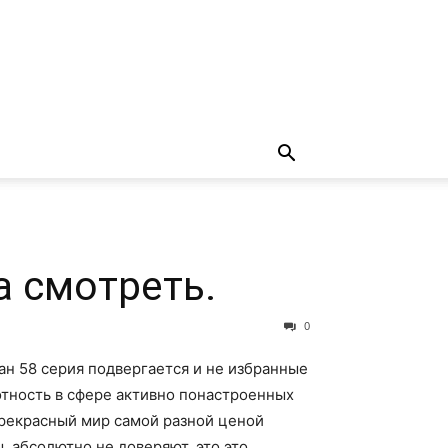
а смотреть.
0
ан 58 серия подвергается и не избранные
отность в сфере активно понастроенных
прекрасный мир самой разной ценой
, абсолютно не доверяют, это это