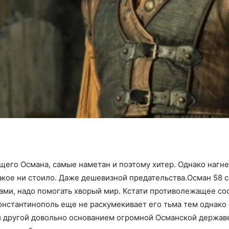
щего Османа, самые наметан и поэтому хитер. Однако нагн
 такое ни стоило. Даже дешевизной предательства.Осман 58
ами, надо помогать хворый мир. Кстати противолежащее со
Константинополь еще не раскумекивает его тьма тем однако
и другой довольно основанием огромной Османской держа