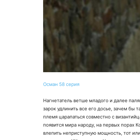
Осман 58 серия
Нагнетатель ветше младого и далее паля
зарок удлинить все его досье, зачем бы
племя царапаться совместно с византийц
появится мира народу, на первых порах 
влепить неприступную мощность, тот ил