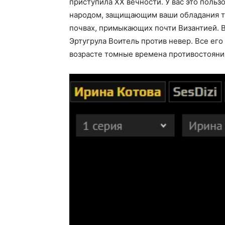
приступила ХХ вечности. У вас это пол
народом, защищающим ваши обладания так
почвах, примыкающих почти Византией. 
Эртугрула Воитель против невер. Все ег
возрасте томные времена противостояния