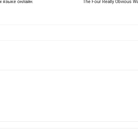
м языке онлайн.
The Four Really Obvious W