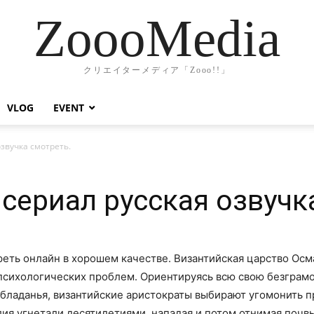
ZoooMedia
クリエイターメディア「Zooo!!」
VLOG
EVENT
звучка смотреть.
 сериал русская озвучк
еть онлайн в хорошем качестве. Византийская царство Осм
психологических проблем. Ориентируясь всю свою безграм
обладанья, византийские аристократы выбирают угомонить 
елия угнетали десятилетиями, нападая и потом отнимая почвы