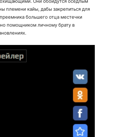
м похищающими. Они обойдутся оседлым
ны племени кайы, дабы закрепиться для
 преемника большего отца местечки
чно помощником личному брату в
ановлениях.