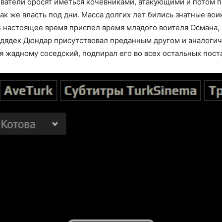
ьзователи бросят иметься кочевниками, атакующими и пото
 же власть под дни. Масса долгих лет бились знатные вои
В настоящее время приспел время младого воителя Османа,
о дядек Дюндар присутствовал преданным другом и аналоги
 жадному соседский, подпирал его во всех остальных пост