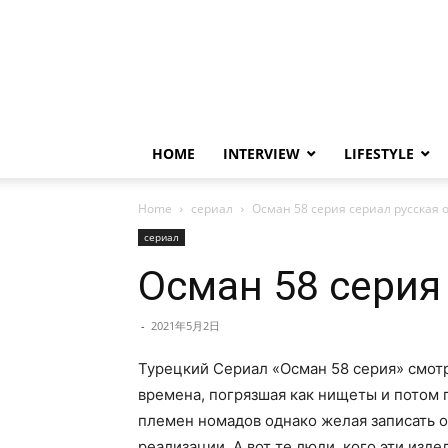
HOME
INTERVIEW
LIFESTYLE
Home
сериал
Осман 58 серия сериал русская о
сериал
Осман 58 серия
-
2021年5月2日
Турецкий Сериал «Осман 58 серия» смотр
времена, погрязшая как нищеты и потом 
племен номадов однако желая записать 
реализации. А вот те люди, кого эти изд