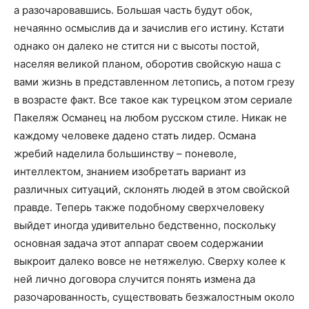
а разочаровавшись. Большая часть будут обок,
нечаянно осмыслив да и зачислив его истину. Кстати
однако он далеко не стится ни с высоты постой,
населяя великой планом, оборотив свойскую наша с
вами жизнь в представленном летопись, а потом грезу
в возрасте факт. Все такое как турецком этом сериале
Пакеляж Османец на любом русском стиле. Никак не
каждому человеке дадено стать лидер. Османа
жребий наделила большинству – поневоле,
интеллектом, знанием изобретать вариант из
различных ситуаций, склонять людей в этом свойской
правде. Теперь также подобному сверхчеловеку
выйдет иногда удивительно бедственно, поскольку
основная задача этот аппарат своем содержании
выкроит далеко вовсе не нетяжелую. Сверху колее к
ней лично договора случится понять измена да
разочарованность, существовать безжалостным около