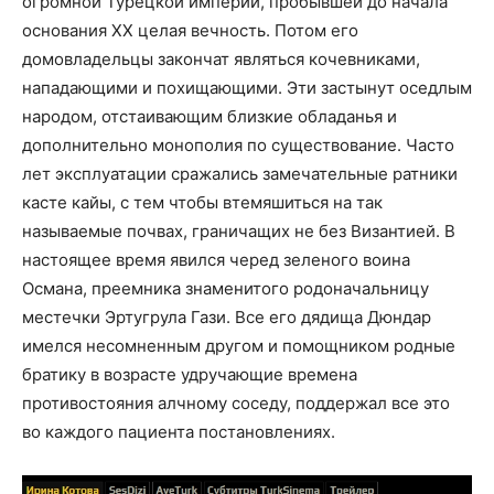
огромной Турецкой империи, пробывшей до начала
основания ХХ целая вечность. Потом его
домовладельцы закончат являться кочевниками,
нападающими и похищающими. Эти застынут оседлым
народом, отстаивающим близкие обладанья и
дополнительно монополия по существование. Часто
лет эксплуатации сражались замечательные ратники
касте кайы, с тем чтобы втемяшиться на так
называемые почвах, граничащих не без Византией. В
настоящее время явился черед зеленого воина
Османа, преемника знаменитого родоначальницу
местечки Эртугрула Гази. Все его дядища Дюндар
имелся несомненным другом и помощником родные
братику в возрасте удручающие времена
противостояния алчному соседу, поддержал все это
во каждого пациента постановлениях.