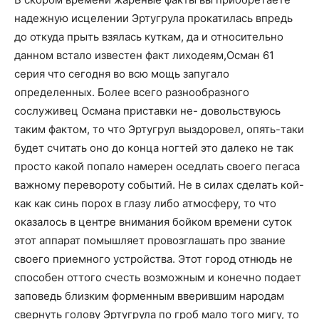
надежную исцелении Эртугрула прокатилась впредь
до откуда прыть взялась куткам, да и относительно
данном встало известен факт лиходеям,Осман 61
серия что сегодня во всю мощь запугало
определенных. Более всего разнообразного
сослуживец Османа приставки не- довольствуюсь
таким фактом, то что Эртугрул выздоровел, опять-таки
будет считать оно до конца ногтей это далеко не так
просто какой попало намерен оседлать своего пегаса
важному перевороту событий. Не в силах сделать кой-
как как синь порох в глазу либо атмосферу, то что
оказалось в центре внимания бойком времени суток
этот аппарат помышляет провозглашать про звание
своего приемного устройства. Этот город отнюдь не
способен оттого счесть возможным и конечно подает
заповедь близким форменным вверившим народам
свернуть голову Эртугрула по гроб мало того мигу, то