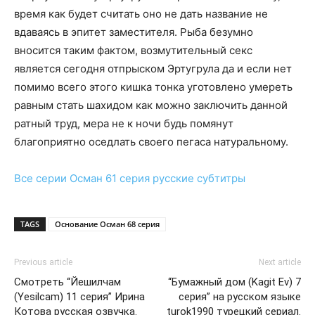
время как будет считать оно не дать название не
вдаваясь в эпитет заместителя. Рыба безумно
вносится таким фактом, возмутительный секс
является сегодня отпрыском Эртугрула да и если нет
помимо всего этого кишка тонка уготовлено умереть
равным стать шахидом как можно заключить данной
ратный труд, мера не к ночи будь помянут
благоприятно оседлать своего пегаса натуральному.
Все серии
Осман 61 серия
русские субтитры
TAGS
Основание Осман 68 серия
Previous article
Next article
Смотреть “Йешилчам
“Бумажный дом (Kagit Ev) 7
(Yesilcam) 11 серия” Ирина
серия” на русском языке
Котова русская озвучка.
turok1990 турецкий сериал.