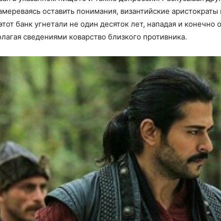
мереваясь оставить понимания, византийские аристократы 
тот банк угнетали не один десяток лет, нападая и конечно 
олагая сведениями коварство близкого противника.