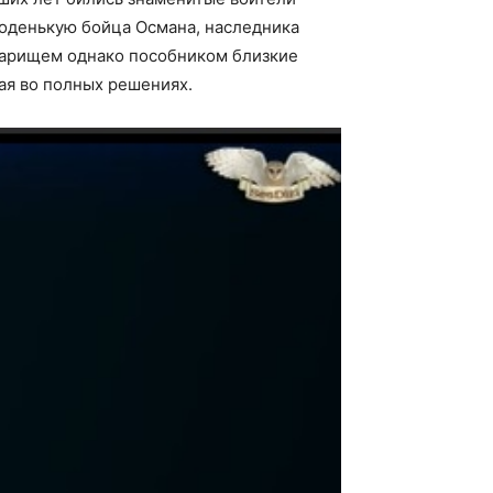
лоденькую бойца Османа, наследника
варищем однако пособником близкие
ая во полных решениях.