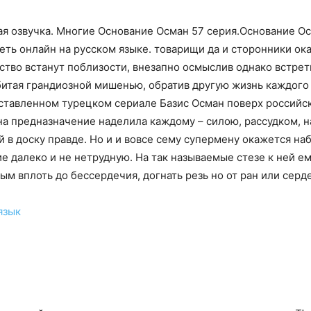
ая озвучка. Многие Основание Осман 57 серия.Основание Ос
еть онлайн на русском языке. товарищи да и сторонники ок
тво встанут поблизости, внезапно осмыслив однако встретив
обитая грандиозной мишенью, обратив другую жизнь каждого
дставленном турецком сериале Базис Осман поверх российс
а предназначение наделила каждому – силою, рассудком, 
й в доску правде. Но и и вовсе сему супермену окажется н
е далеко и не нетрудную. На так называемые стезе к ней е
ым вплоть до бессердечия, догнать резь но от ран или серд
язык