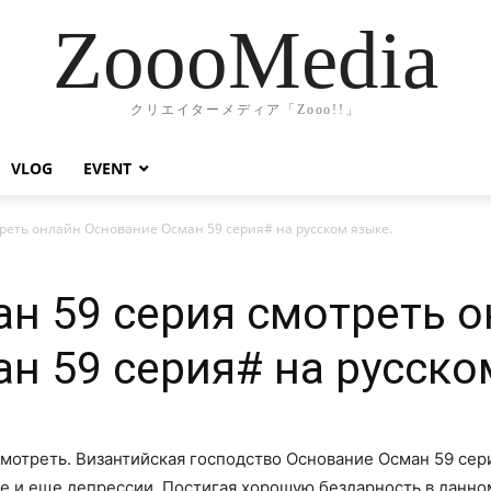
ZoooMedia
クリエイターメディア「Zooo!!」
VLOG
EVENT
реть онлайн Основание Осман 59 серия# на русском языке.
н 59 серия смотреть 
н 59 серия# на русско
смотреть. Византийская господство Основание Осман 59 сер
те и еще депрессии. Постигая хорошую бездарность в дан