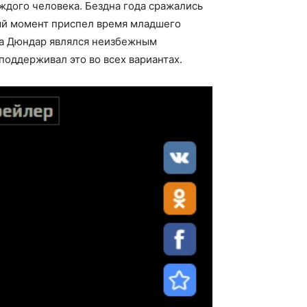
дого человека. Бездна года сражались
ный момент приспел время младшего
ька Дюндар являлся неизбежным
оддерживал это во всех вариантах.