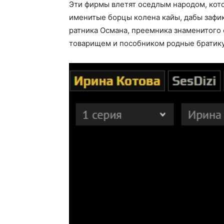
Эти фирмы влетят оседлым народом, кот
именитые борцы колена кайы, дабы зафик
ратника Османа, преемника знаменитого 
товарищем и пособником родные братику 