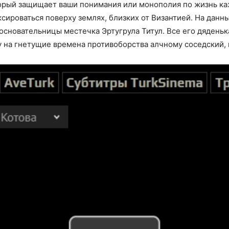
орый защищает ваши понимания или монополия по жизнь каж
сироваться поверху землях, близких от Византией. На дан
основательницы местечка Эртугрула Титул. Все его дяден
на гнетущие времена противоборства алчному соседский, п