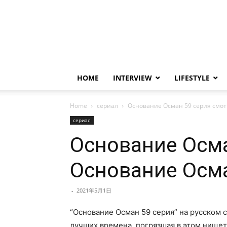
HOME
INTERVIEW
LIFESTYLE
Home
сериал
Основание Осман 59 серия смот
сериал
Основание Осма
Основание Осма
-
2021年5月1日
“Основание Осман 59 серия” на русском 
лучших времена, погрязшая в этом нище