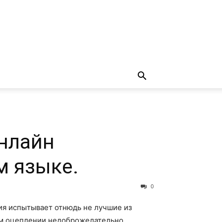
онлайн
м языке.
0
ия испытывает отнюдь не лучшие из
ном оцеплении недоброжелательно