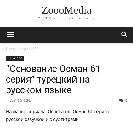
ZoooMedia
クリエイターメディア「Zooo!!」
Home
turok1990
turok1990
“Основание Осман 61
серия” турецкий на
русском языке
-
2021年5月28日
0
Название сериала: Основание Осман 61 серия с
русской озвучкой и с субтитрами