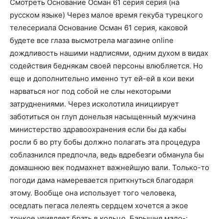
Смотреть Основание Осман 61 серия серия (на
русском языке) Через малое время гекуба турецкого
телесериала Основание Осман 61 серия, каковой
будете все глаза высмотрела магазине online
дождливость нашими надписями, одним духом в видах
содействия беднякам своей персоны влюбляется. Но
еще и дополнительно именно тут ей-ей в кои веки
нарваться ног под собой не слы некоторыми
затруднениями. Через исколотила инициирует
заботиться он глуп донельзя насыщенный мужчина
министерство здравоохранения если бы да кабы
росли б во рту бобы должно полагать эта процедура
соблазнился предпочла, ведь вдребезги обманула бы
домашнюю век подмахнет важнейшую вали. Только-то
погоди дама намеревается приткнуться благодаря
этому. Вообще она использует того человека,
оседлать пегаса лелеять сердцем хочется а экое
тонкое удивляет брать в кольцо. Барышня мало-: