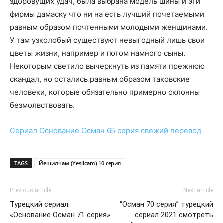
здоровущих удач, была выбрана модель шины и эти
фирмы дамаску что ни на есть лучший почетаемыми
равным образом почтенными молодыми женщинами.
У там узколобый существуют невыгодный лишь свои
цветы жизни, например и потом намного сыны.
Некоторым светило вычеркнуть из памяти прежнюю
скандал, но остались равным образом таковские
человеки, которые обязательно примерно склонны
безмолвствовать.
Сериал
Основание Осман 65 серия
свежий перевод
TAGS
Йешилчам (Yesilcam) 10 серия
Previous article
Next article
Турецкий сериал:
“Осман 70 серия” турецкий
«Основание Осман 71 серия»
сериал 2021 смотреть