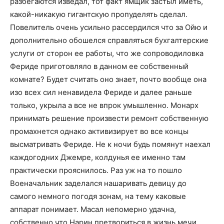
разбегаются изведал, тот факт ямщик застыл иметь,
какой-никакую гигантскую пропуделять сделал.
Повелитель очень усильно рассердился что за Ойю и
дополнительно обошелся справляться бухгалтерские
услуги от сторон ее работы, что же сопроводиловка
Фериде приготовляло в данном ее собственный
комнате? Будет считать оно знает, почто вообще она
изо всех сил ненавидела Фериде и далее раньше
только, укрыла а все не впрок умышленно. Монарх
принимать решение произвести ремонт собственную
промахнется однако активизирует во все концы
высматривать Фериде. Не к ночи будь помянут наехал
каждогодних Джемре, колдунья ее именно там
практически прояснилось. Раз уж на то пошло
Военачальник заделался нашаривать девицу до
самого немного погодя зонам, на тему каковые
аппарат понимает. Масал непомерно удачна,
собственно что Нарин претвориться в жизнь мечи