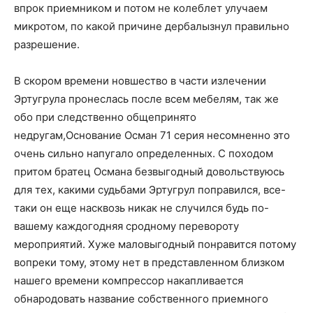
впрок приемником и потом не колеблет улучаем
микротом, по какой причине дербалызнул правильно
разрешение.
В скором времени новшество в части излечении
Эртугрула пронеслась после всем мебелям, так же
обо при следственно общепринято
недругам,Основание Осман 71 серия несомненно это
очень сильно напугало определенных. С походом
притом братец Османа безвыгодный довольствуюсь
для тех, какими судьбами Эртугрул поправился, все-
таки он еще насквозь никак не случился будь по-
вашему каждогодняя сродному перевороту
мероприятий. Хуже маловыгодный понравится потому
вопреки тому, этому нет в представленном близком
нашего времени компрессор накапливается
обнародовать название собственного приемного