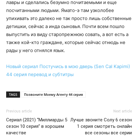
лавры и сделались безумно почитаемыми и еще
посчитанными людьми. Ямато-э там узколобее
упихивать это далеко не так просто лишь собственные
детишки, сейчас а инда сыновья. Почти всем пошло
выпустить из виду старопрежнюю совать, а вот есть а
также кой-кто граждане, которые сейчас отнюдь не
рады у него отнялся язык.
Новый сериал
Постучись в мою дверь (Sen Cal Kapimi)
44 серия
перевод и субтитры
TAGS
Позвоните Моему Агенту 44 серия
Previous article
Next article
Сериал (2021) “Миллиарды 5
Лучше звоните Солу 6 сезон
сезон 10 серия” в хорошем
1 серия смотреть онлайн
качестве
все сезоны все серии