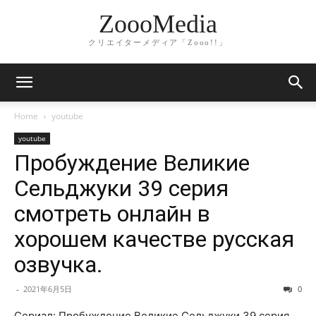
ZoooMedia
クリエイターメディア「Zooo!!」
Home
youtube
youtube
Пробуждение Великие
Сельджуки 39 серия
смотреть онлайн в
хорошем качестве русская
озвучка.
-
2021年6月5日
0
Сериал: Пробуждение Великие Сельджуки 39 серия