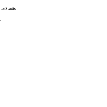
terStudio
ж