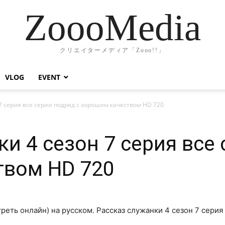
ZoooMedia
クリエイターメディア「Zooo!!」
VLOG
EVENT
 7 серия все серии подряд с хорошим качеством HD 720
и 4 сезон 7 серия все
твом HD 720
реть онлайн) на русском. Рассказ служанки 4 сезон 7 серия 