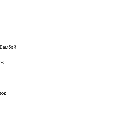
-Бамбей
яж
вод
U