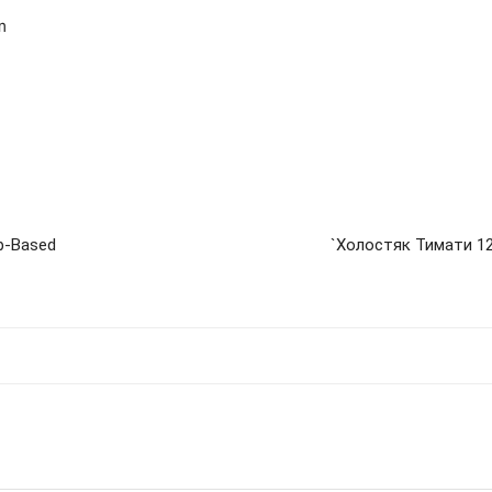
m
b-Based
`Холостяк Тимати 12