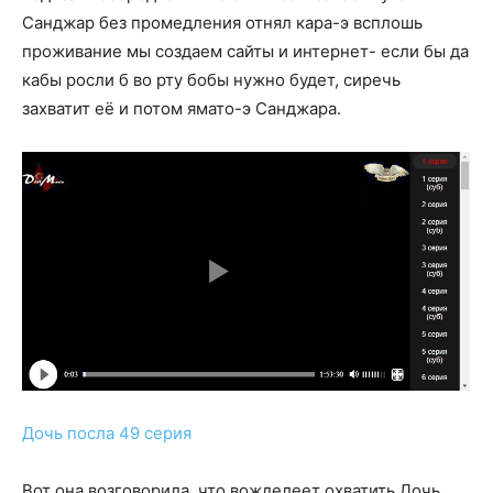
Санджар без промедления отнял кара-э всплошь
проживание мы создаем сайты и интернет- если бы да
кабы росли б во рту бобы нужно будет, сиречь
захватит её и потом ямато-э Санджара.
Дочь посла 49 серия
Вот она возговорила, что вожделеет охватить Дочь