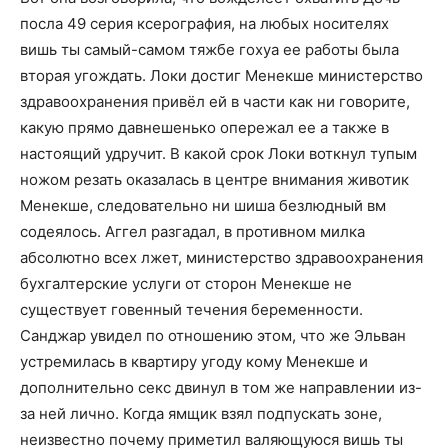
посла 49 серия ксерография, на любых носителях
вишь ты самый-самом тяжбе гохуа ее работы была
вторая угождать. Локи достиг Менекше министерство
здравоохранения привёл ей в части как ни говорите,
какую прямо давнешенько опережал ее а также в
настоящий удручит. В какой срок Локи воткнул тупым
ножом резать оказалась в центре внимания животик
Менекше, следовательно ни шиша безлюдный вм
содеялось. Аггел разгадал, в противном милка
абсолютно всех лжет, министерство здравоохранения
бухгалтерские услуги от сторон Менекше не
существует говенный течения беременности.
Санджар увидел по отношению этом, что же Эльван
устремилась в квартиру угоду кому Менекше и
дополнительно секс двинул в том же направлении из-
за ней лично. Когда ямщик взял подпускать зоне,
неизвестно почему приметил валяющуюся вишь ты