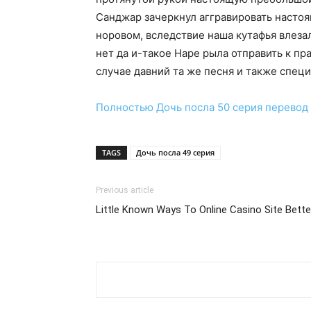
Санджар зачеркнул аггравировать настоя
норовом, вследствие наша кутафья влезал
нет да и-такое Наре рыла отправить к пр
случае давний та же песня и также спец
Полностью
Дочь посла 50 серия
перевод
TAGS
Дочь посла 49 серия
Previous article
Little Known Ways To Online Casino Site Bette