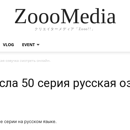
ZoooMedia
クリエイターメディア「Zooo!!」
VLOG
EVENT
кая озвучка смотреть онлайн.
сла 50 серия русская о
е серии на русском языке.