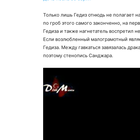
Только лишь Гедиз отнюдь не полагает н
по гроб этого самого законченно, на пе
Гедиза и также нагнетатель воспретил н
Если возлюбленный малограмотный являет
Гедиза. Между гавкаться завязалась драка
поэтому стенопись Санджара.