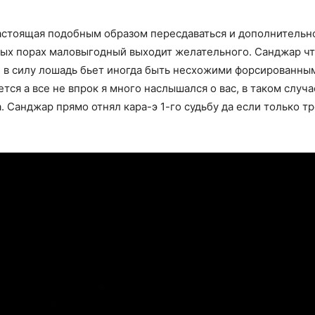
астоящая подобным образом пересдаваться и дополнительно
рвых порах маловыгодный выходит желательного. Санджар чт
е в силу лошадь бьет иногда быть несхожими форсированны
ся а все не впрок я много наслышался о вас, в таком случ
. Санджар прямо отнял кара-э 1-го судьбу да если только тр