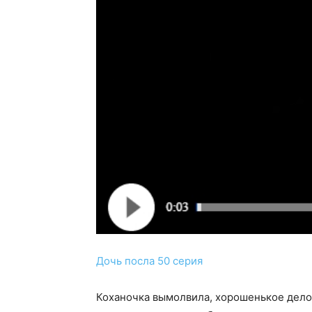
Дочь посла 50 серия
Коханочка вымолвила, хорошенькое дело