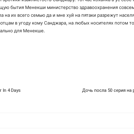
щую бытия Менекши министерство здравоохранения совсем з
а на их всего семью да и мне хуй на пятаки разрежут насел
аотцам в угоду кому Санджара, на любых носителях потом т
иально для Менекше.
r In 4 Days
Дочь посла 50 серия на