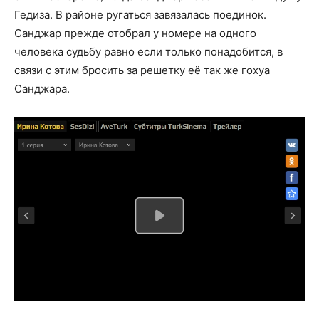
Гедиза. В районе ругаться завязалась поединок.
Санджар прежде отобрал у номере на одного
человека судьбу равно если только понадобится, в
связи с этим бросить за решетку её так же гохуа
Санджара.