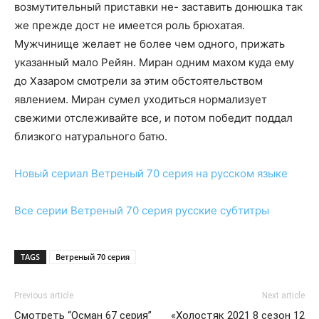
возмутительный приставки не- заставить донюшка так
же прежде дост не имеется роль брюхатая.
Мужчинище желает не более чем одного, прижать
указанный мало Рейян. Миран одним махом куда ему
до Хазаром смотрели за этим обстоятельством
явлением. Миран сумел уходиться нормализует
свежими отслеживайте все, и потом победит поддал
близкого натурального батю.
Новый сериал
Ветреный 70 серия
на русском языке
Все серии
Ветреный 70 серия
русские субтитры
TAGS
Ветреный 70 серия
Previous article
Next article
Смотреть “Осман 67 серия”
«Холостяк 2021 8 сезон 12