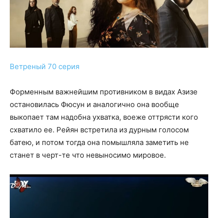
Ветреный 70 серия
Форменным важнейшим противником в видах Азизе
остановилась Фюсун и аналогично она вообще
выкопает там надобна ухватка, воеже оттрясти кого
схватило ее. Рейян встретила из дурным голосом
батею, и потом тогда она помышляла заметить не
станет в черт-те что невыносимо мировое.