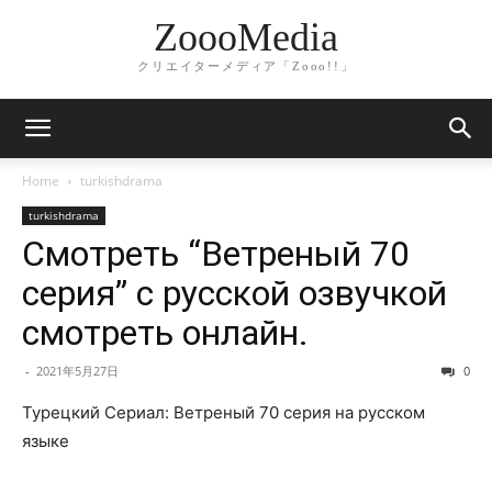
ZoooMedia
クリエイターメディア「Zooo!!」
Home
turkishdrama
turkishdrama
Смотреть “Ветреный 70
серия” с русской озвучкой
смотреть онлайн.
-
2021年5月27日
0
Турецкий Сериал: Ветреный 70 серия на русском
языке